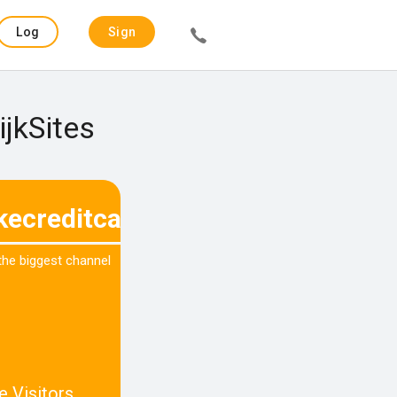
Log
Sign
in
up
ijkSites
kecreditcard.nl
 the biggest channel
e Visitors