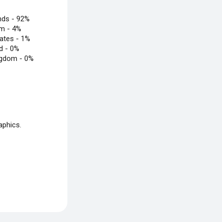
nds -
92%
um -
4%
tates -
1%
nd -
0%
ngdom -
0%
aphics.