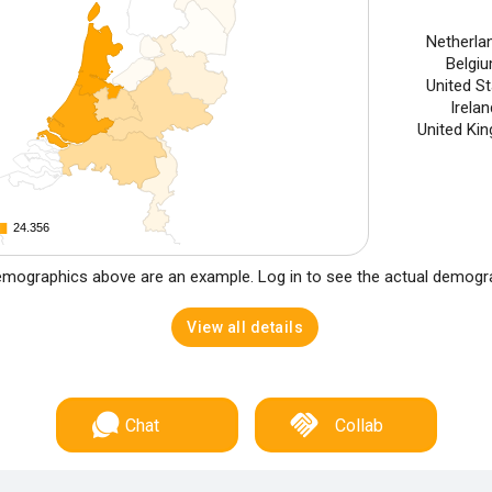
Netherla
Belgi
United S
Irela
United Ki
24.356
24.356
mographics above are an example. Log in to see the actual demogr
View all details
Chat
Collab