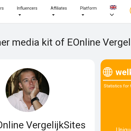
ers
Influencers
Affiliates
Platform
er media kit of EOnline Vergel
wel
Statistics for
nline VergelijkSites
Uniqu