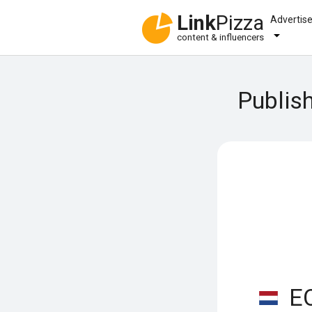
Link
Pizza
Advertis
content & influencers
Publish
EO