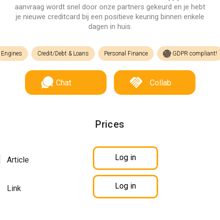
aanvraag wordt snel door onze partners gekeurd en je hebt
je nieuwe creditcard bij een positieve keuring binnen enkele
dagen in huis.
Engines
Credit/Debt & Loans
Personal Finance
GDPR compliant!
Chat
Collab
Prices
Log in
Article
Log in
Link