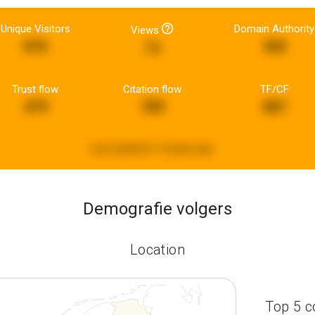
Unique Visitors
Domain Authority
Views
876
365
13
Trust flow
Citation flow
TF/CF
479
789
887
Last updated:
2 weeks ago
Demografie volgers
Location
Top 5 c