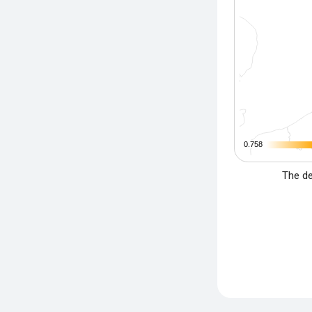
0.758
0.758
The de