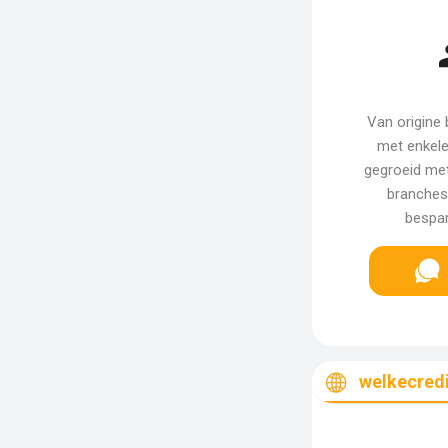
Van origine 
met enkele 
gegroeid met 
branches.
bespar
welkecredi