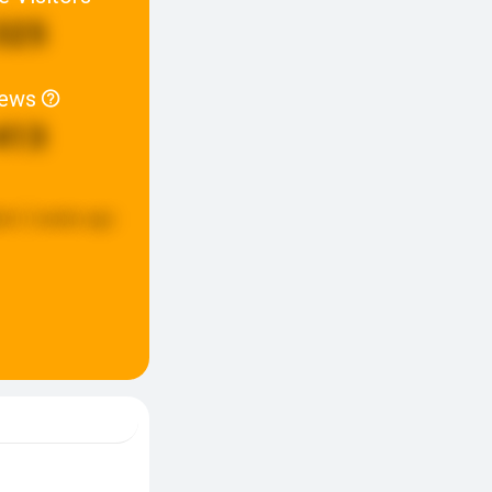
325
iews
413
ed:
2 weeks ago