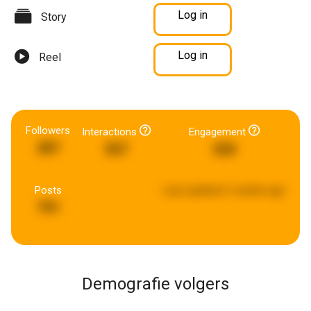
Log in
Story
Log in
Reel
Followers
Interactions
Engagement
287
557
320
Posts
Last updated:
2 weeks ago
791
Demografie volgers