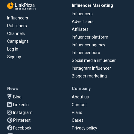
Link
Pizza
Influencer Marketing
content & influencers
Influencers
Influencers
Advertisers
Publishers
Affiliates
Channels
Influencer platform
Campaigns
Influencer agency
Log in
Influencer buro
Sign up
Social media influencer
Instagram influencer
Blogger marketing
News
Company
Blog
About us
LinkedIn
Contact
Instagram
Plans
Pinterest
Cases
Facebook
Privacy policy