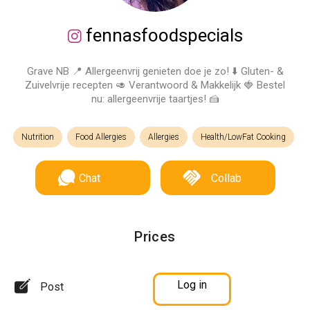
fennasfoodspecials
Grave NB 📍 Allergeenvrij genieten doe je zo! ⬇️ Gluten- &
Zuivelvrije recepten 🥑 Verantwoord & Makkelijk 🍓 Bestel
nu: allergeenvrije taartjes! 🍰
Nutrition
Food Allergies
Allergies
Health/LowFat Cooking
Chat
Collab
Prices
Log in
Post