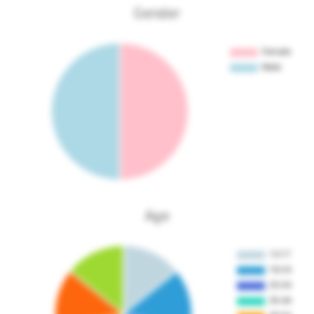
Gender
Age