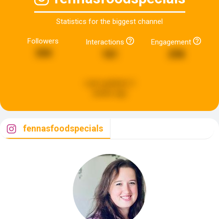
Statistics for the biggest channel
Followers
Interactions
Engagement
390
181
298
Last updated:
2
weeks ago
fennasfoodspecials