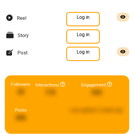
Log in
Reel
Log in
Story
Log in
Post
Followers
Interactions
Engagement
32
174
543
Posts
Last updated:
2 weeks ago
666