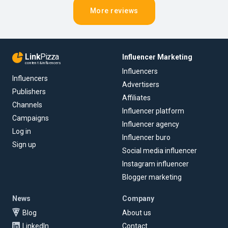
More reviews
Link
Pizza
Influencer Marketing
content & influencers
Influencers
Influencers
Advertisers
Publishers
Affiliates
Channels
Influencer platform
Campaigns
Influencer agency
Log in
Influencer buro
Sign up
Social media influencer
Instagram influencer
Blogger marketing
News
Company
Blog
About us
LinkedIn
Contact