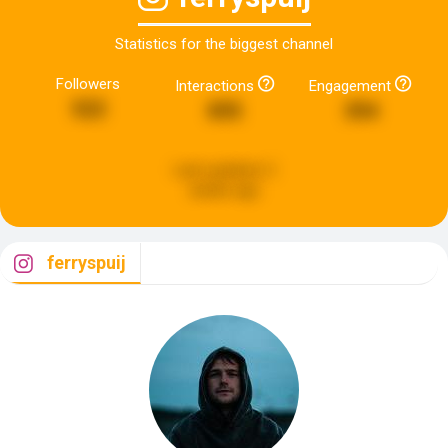
Statistics for the biggest channel
Followers
Interactions
Engagement
522
895
394
Last updated:
2
weeks ago
ferryspuij