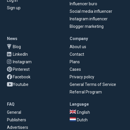
Log in
Influencer buro
Sign up
Social media influencer
Instagram influencer
Blogger marketing
News
Company
Blog
About us
LinkedIn
Contact
Instagram
Plans
Pinterest
Cases
Facebook
Privacy policy
Youtube
General Terms of Service
Referral Program
FAQ
Language
General
English
Publishers
Dutch
Advertisers