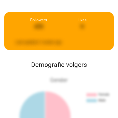
Followers
Likes
470
9
Last updated:
3 weeks ago
Demografie volgers
Gender