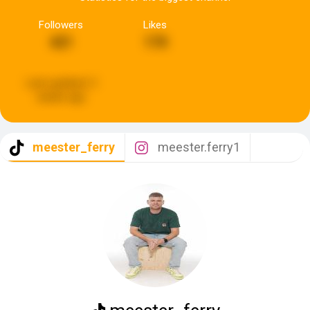
Followers
Likes
421
170
Last updated:
3
weeks ago
meester_ferry
meester.ferry1