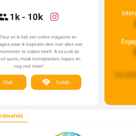
Inter
1k - 10k
n Fleur en ik heb een online magazine en
Enga
gina waar ik inspiratie deel over alles wat
momenten te maken heeft. Ik bezoek de
ood spots, maak borrelplanken, hapjes en
nog veel meer!
Last updat
Chat
Collab
erdmetels