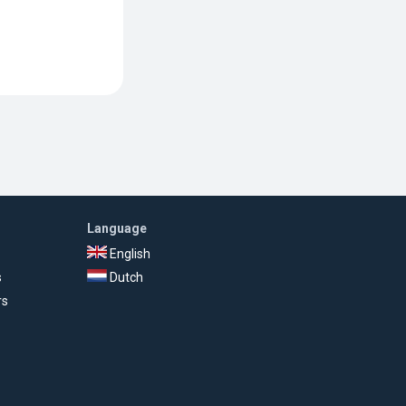
Language
English
s
Dutch
rs