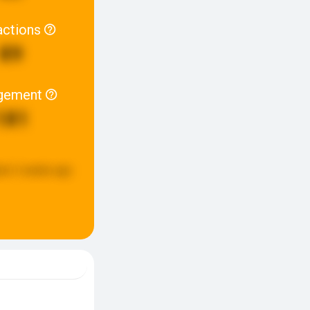
actions
89
gement
181
ed:
2 weeks ago