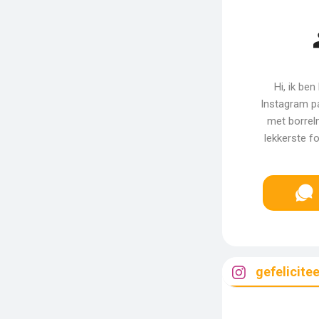
Hi, ik be
Instagram pa
met borrel
lekkerste f
gefelicite