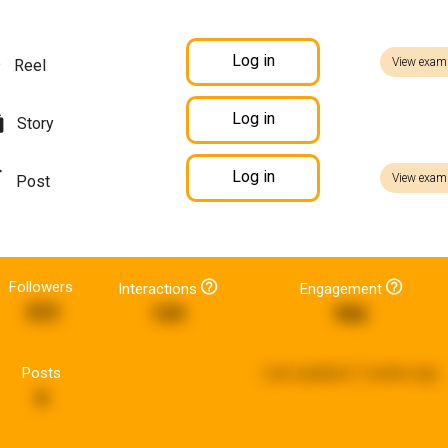
Log in
View exam
Reel
Log in
Story
Log in
View exam
Post
Followers
Interactions
Engagement
323
109
986
Posts
Last updated:
2 weeks ago
6