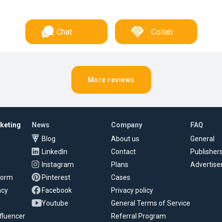
Chat
Collab
More reviews
rketing
News
Company
FAQ
Blog
About us
General
LinkedIn
Contact
Publisher
Instagram
Plans
Advertise
tform
Pinterest
Cases
ncy
Facebook
Privacy policy
Youtube
General Terms of Service
fluencer
Referral Program