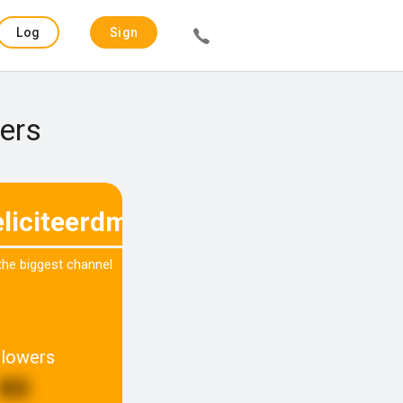
Log
Sign
in
up
vers
liciteerdmetels
 the biggest channel
llowers
80