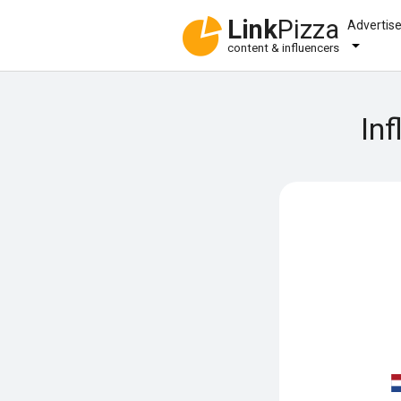
Link
Pizza
Advertis
content & influencers
Inf