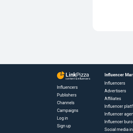
Link
Pizza
Influencer Ma
content & influencers
Influencers
Influencers
Advertisers
Publishers
Affiliates
Channels
Influencer pla
Campaigns
Influencer age
Log in
Influencer buro
Sign up
Social media in