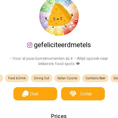
gefeliciteerdmetels
• Voor al jouw borrelmomenten 🧀🍷 • Altijd opzoek naar
lekkerste food spots 🍽️
Food & Drink
Dining Out
Italian Cuisine
Cocktails/Beer
Des
Chat
Collab
Prices