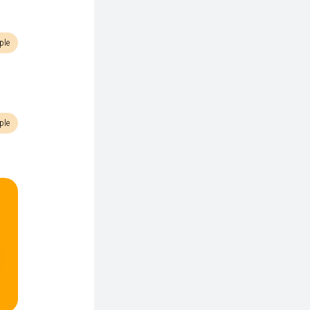
ple
ple