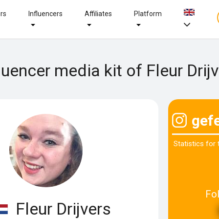
ers
Influencers
Affiliates
Platform
luencer media kit of Fleur Drij
gefe
Statistics for
Fo
Fleur Drijvers