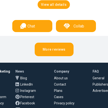
View all details
Chat
Collab
More reviews
rketing
News
Company
FAQ
Blog
About us
General
LinkedIn
Contact
Publisher
Instagram
Plans
Advertise
tform
Pinterest
Cases
ncy
Facebook
Privacy policy