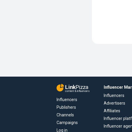
Link
Pizza
Influencer Ma
content & influencers
Influencers
Influencers
Advertisers
Publishers
Affiliates
Channels
Influencer pla
Campaigns
Influencer age
Log in