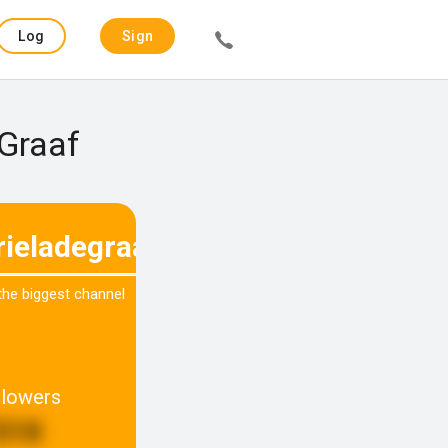
Log
Sign
in
up
 Graaf
rieladegraaf
 the biggest channel
llowers
510