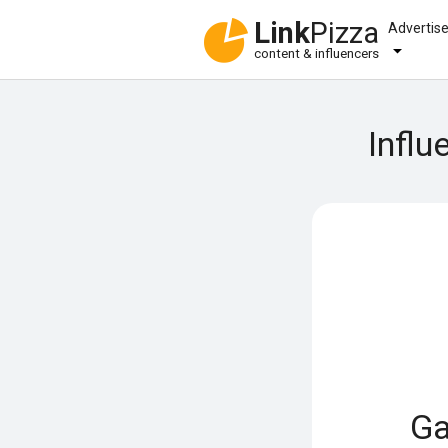
Link
Pizza
Advertis
content & influencers
Influ
Ga