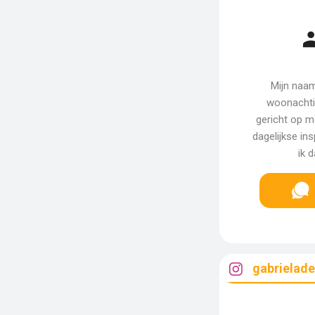
Mijn naam
woonachtig
gericht op mo
dagelijkse ins
ik 
gabrielad