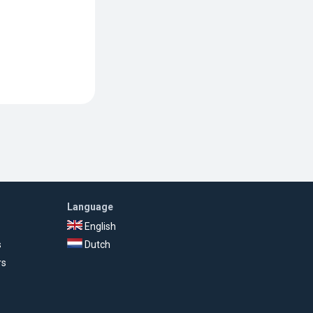
Language
English
s
Dutch
rs