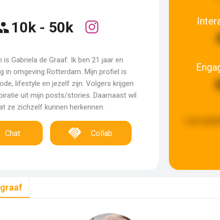
Inter
10k - 50k
 is Gabriela de Graaf. Ik ben 21 jaar en
Enga
 in omgeving Rotterdam. Mijn profiel is
de, lifestyle en jezelf zijn. Volgers krijgen
piratie uit mijn posts/stories. Daarnaast wil
dat ze zichzelf kunnen herkennen.
Last updat
Chat
Collab
egraaf