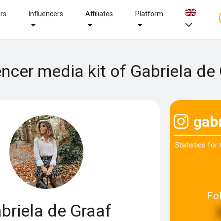
ers
Influencers
Affiliates
Platform
encer media kit of Gabriela de
gab
Statistics for
Fo
briela de Graaf