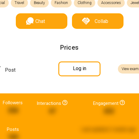
cial
Travel
Beauty
Fashion
Clothing
Accessories
Jewe
Chat
Collab
Prices
Log in
View exam
Post
Followers
Interactions
Engagement
358
47
202
Posts
Last updated:
2 weeks ago
189