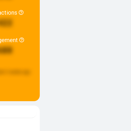
actions
422
gement
688
ed:
2 weeks ago