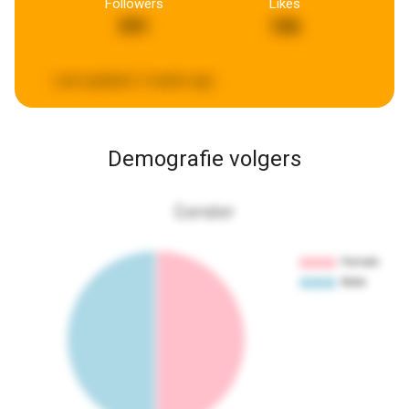
Followers
Likes
591
106
Last updated:
2 weeks ago
Demografie volgers
Gender