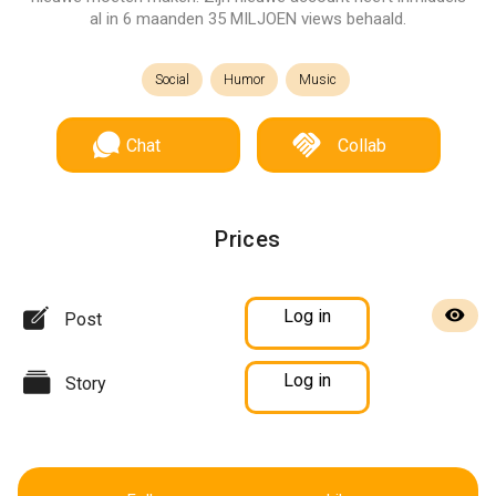
al in 6 maanden 35 MILJOEN views behaald.
Social
Humor
Music
Chat
Collab
Prices
Log in
Post
Log in
Story