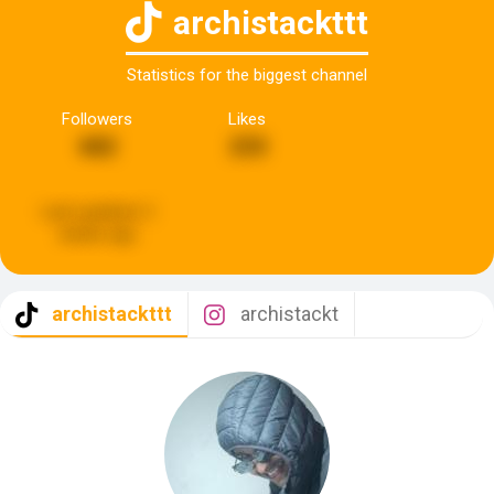
archistackttt
Statistics for the biggest channel
Followers
Likes
682
233
Last updated:
2
weeks ago
archistackttt
archistackt