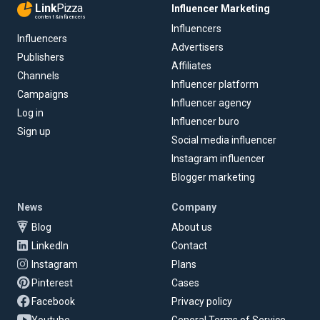
Link
Pizza
Influencer Marketing
content & influencers
Influencers
Influencers
Advertisers
Publishers
Affiliates
Channels
Influencer platform
Campaigns
Influencer agency
Log in
Influencer buro
Sign up
Social media influencer
Instagram influencer
Blogger marketing
News
Company
Blog
About us
LinkedIn
Contact
Instagram
Plans
Pinterest
Cases
Facebook
Privacy policy
Youtube
General Terms of Service