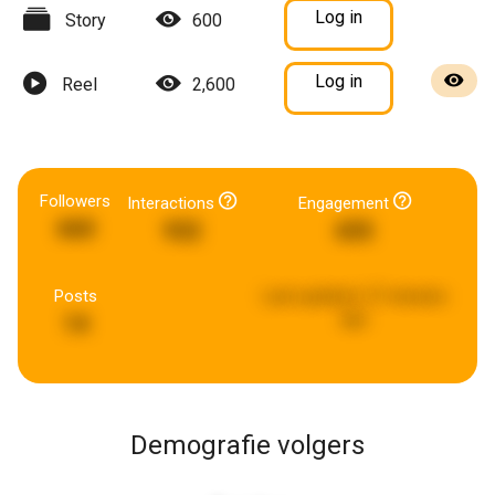
Log in
Story
600
Log in
Reel
2,600
Followers
Interactions
Engagement
660
932
655
Posts
Last updated:
27 minutes
ago
14
Demografie volgers