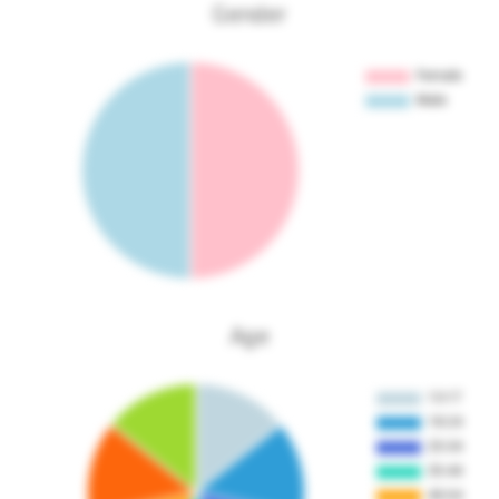
Gender
Age