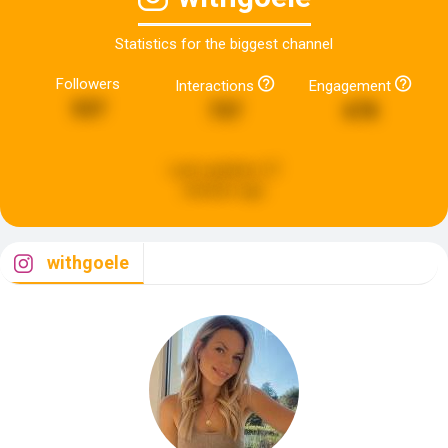
Statistics for the biggest channel
Followers
Interactions
Engagement
537
737
678
Last updated:
27
minutes ago
withgoele