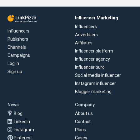
Link
Pizza
Influencer Marketing
content & influencers
Influencers
Influencers
Advertisers
Publishers
Affiliates
Channels
Influencer platform
Campaigns
Influencer agency
Log in
Influencer buro
Sign up
Social media influencer
Instagram influencer
Blogger marketing
News
Company
Blog
About us
LinkedIn
Contact
Instagram
Plans
Pinterest
Cases