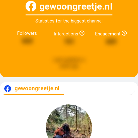
gewoongreetje.nl
Statistics for the biggest channel
Followers
Interactions
Engagement
800
701
689
Last updated:
a
week ago
gewoongreetje.nl