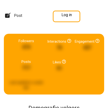
Log in
Post
Followers
Interactions
Engagement
474
76
437
Posts
Likes
717
91
Last updated:
a week
ago