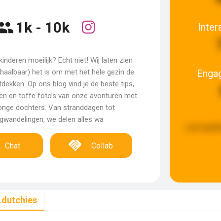
1k - 10k
Inter
inderen moeilijk? Echt niet! Wij laten zien
Enga
 haalbaar) het is om met het hele gezin de
tdekken. Op ons blog vind je de beste tips,
alen en toffe foto’s van onze avonturen met
onge dochters. Van stranddagen tot
gwandelingen, we delen alles wa
Last updat
Chat
Collab
.dutchies