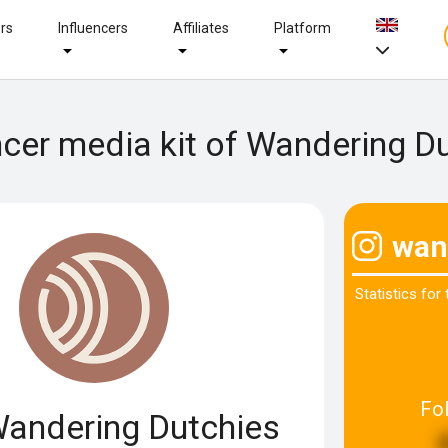
ers
Influencers
Affiliates
Platform
ncer media kit of Wandering D
wan
Statistics for
Fo
andering Dutchies