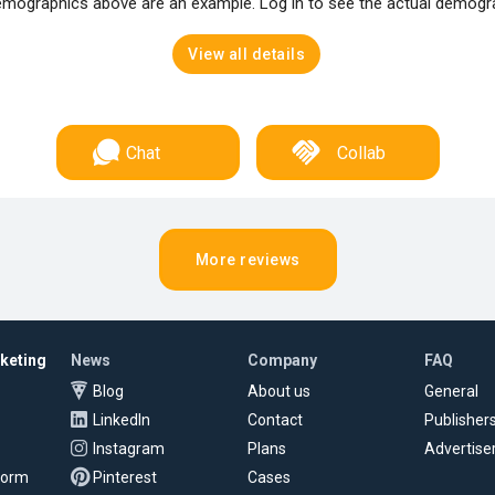
mographics above are an example. Log in to see the actual demogr
View all details
Chat
Collab
More reviews
rketing
News
Company
FAQ
Blog
About us
General
LinkedIn
Contact
Publisher
Instagram
Plans
Advertise
tform
Pinterest
Cases