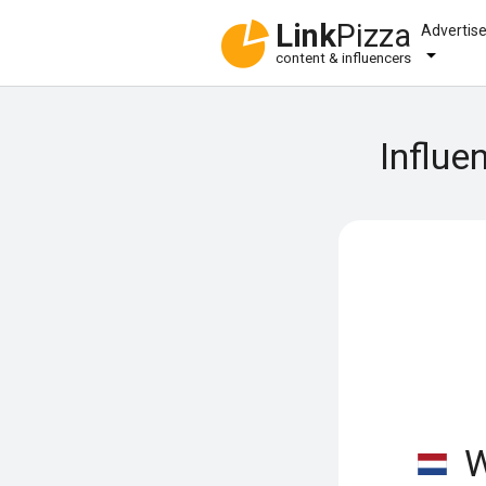
Link
Pizza
Advertis
content & influencers
Influe
W