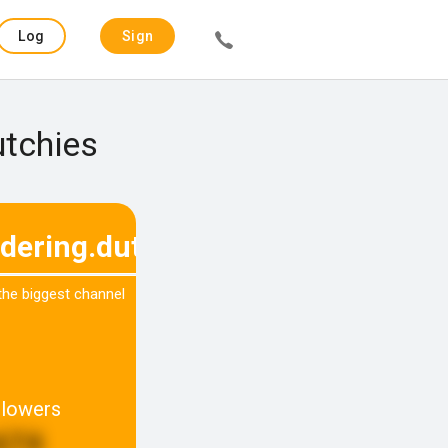
Log
Sign
in
up
utchies
dering.dutchies
 the biggest channel
llowers
674