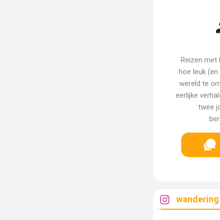
Reizen met k
hoe leuk (en
wereld te on
eerlijke verh
twee j
ber
wandering