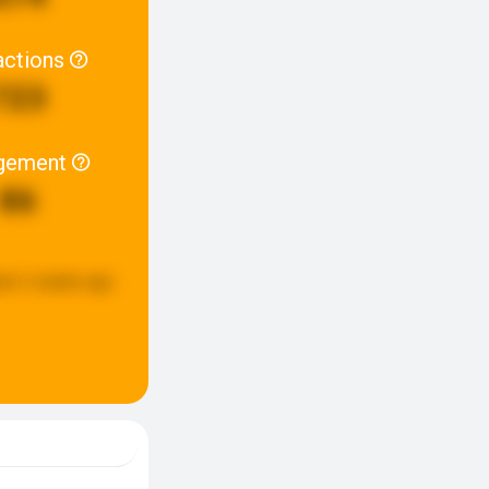
actions
723
gement
86
ed:
2 weeks ago