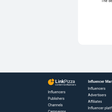
The de
Link
Pizza
Influencer Ma
content & influencers
Influencers
Influencers
Advertisers
Publishers
Affiliates
Channels
Influencer pla
Campaigns