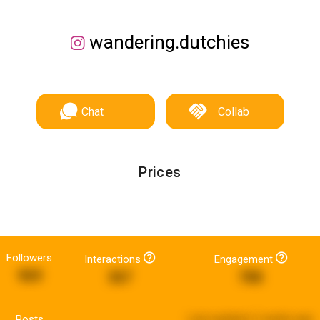
wandering.dutchies
Chat
Collab
Prices
Followers
Interactions
Engagement
969
367
788
Posts
Last updated:
2 weeks ago