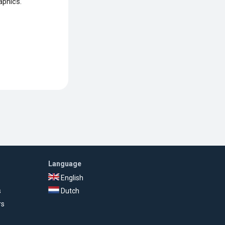
aphics.
Language
English
s
Dutch
rs