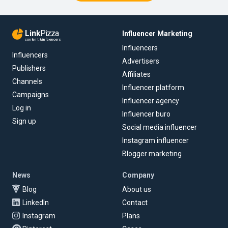
Link
Pizza
Influencer Marketing
content & influencers
Influencers
Influencers
Advertisers
Publishers
Affiliates
Channels
Influencer platform
Campaigns
Influencer agency
Log in
Influencer buro
Sign up
Social media influencer
Instagram influencer
Blogger marketing
News
Company
Blog
About us
LinkedIn
Contact
Instagram
Plans