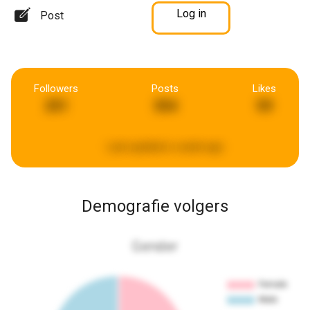
Log in
Post
Followers
Posts
Likes
251
354
59
Last updated:
a week ago
Demografie volgers
Gender