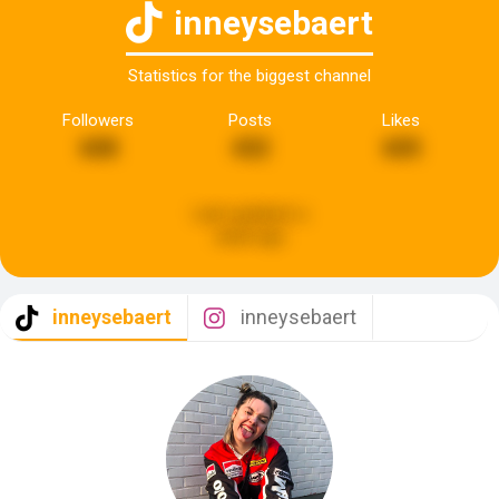
inneysebaert
Statistics for the biggest channel
Followers
Posts
Likes
608
432
605
Last updated:
a
week ago
inneysebaert
inneysebaert