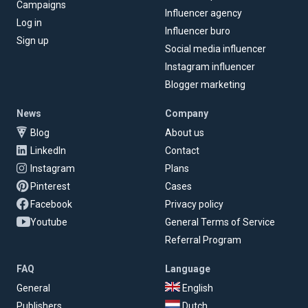
Campaigns
Influencer agency
Log in
Influencer buro
Sign up
Social media influencer
Instagram influencer
Blogger marketing
News
Company
Blog
About us
LinkedIn
Contact
Instagram
Plans
Pinterest
Cases
Facebook
Privacy policy
Youtube
General Terms of Service
Referral Program
FAQ
Language
General
English
Publishers
Dutch