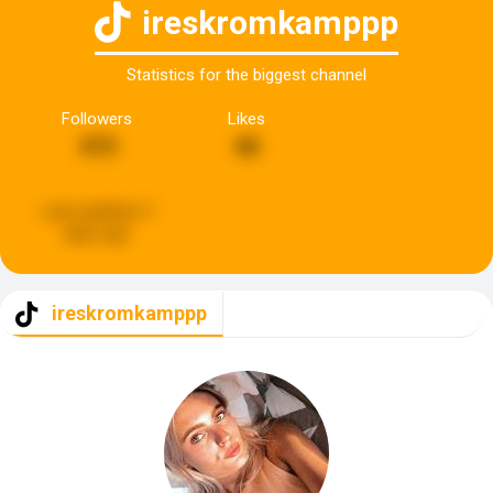
ireskromkamppp
Statistics for the biggest channel
Followers
Likes
415
46
Last updated:
3
days ago
ireskromkamppp