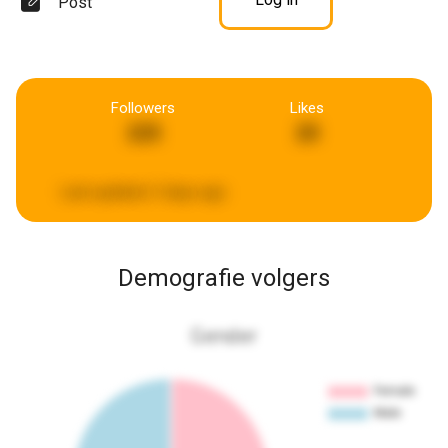
Post
Followers
Likes
225
20
Last updated:
3 days ago
Demografie volgers
Gender