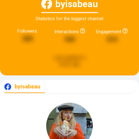
byisabeau
Statistics for the biggest channel
Followers
Interactions
Engagement
309
949
510
Last updated:
9
hours ago
byisabeau