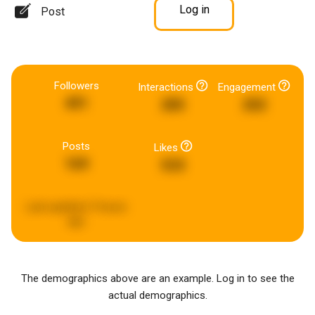
Log in
Post
Followers
Interactions
Engagement
491
285
202
Posts
Likes
169
533
Last updated:
9 hours
ago
The demographics above are an example. Log in to see the
actual demographics.