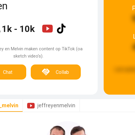
en
1k - 10k
frey en Melvin maken content op TikTok (oa
sketch video’s).
Last upda
Chat
Collab
_melvin
jeffreyenmelvin