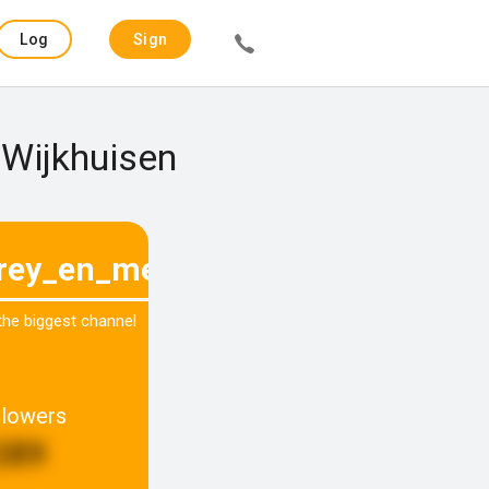
Log
Sign
in
up
 Wijkhuisen
frey_en_melvin
 the biggest channel
llowers
289