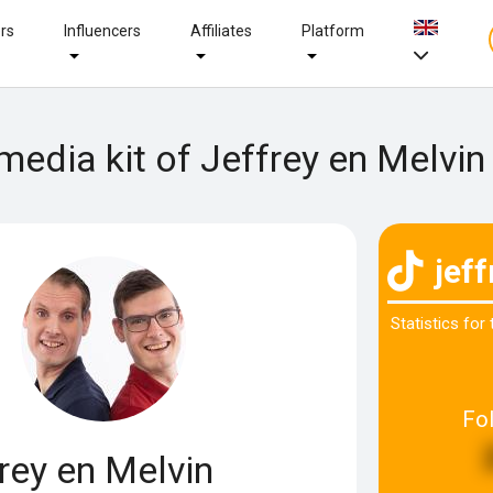
ers
Influencers
Affiliates
Platform
 media kit of Jeffrey en Melvin
jef
Statistics for
Fo
rey en Melvin