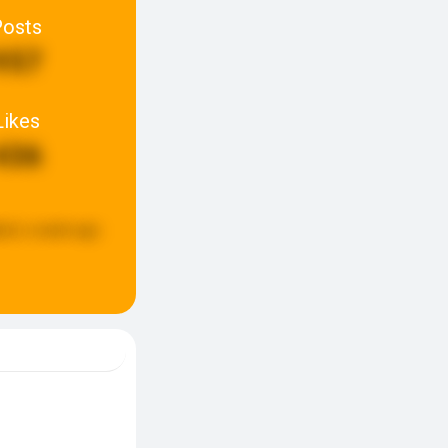
Posts
957
Likes
436
ted:
a week ago