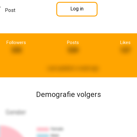
Log in
Post
Followers
Posts
Likes
335
539
127
Last updated:
a week ago
Demografie volgers
Gender