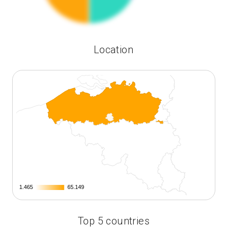
Location
1.465
1.465
65.149
65.149
Top 5 countries