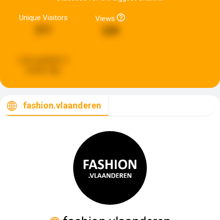
Unique Visitors
Views
211
239
Last updated:
2
weeks ago
fashion.vlaanderen