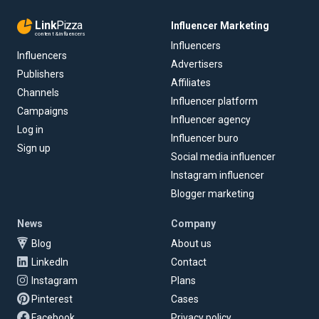
Link
Pizza
Influencer Marketing
content & influencers
Influencers
Influencers
Advertisers
Publishers
Affiliates
Channels
Influencer platform
Campaigns
Influencer agency
Log in
Influencer buro
Sign up
Social media influencer
Instagram influencer
Blogger marketing
News
Company
Blog
About us
LinkedIn
Contact
Instagram
Plans
Pinterest
Cases
Facebook
Privacy policy