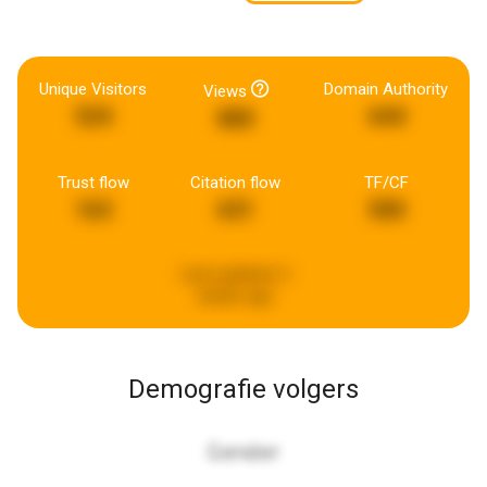
Unique Visitors
Domain Authority
Views
524
644
880
Trust flow
Citation flow
TF/CF
163
631
500
Last updated:
2
weeks ago
Demografie volgers
Gender