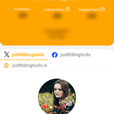
Followers
Interactions
Engagement
395
285
559
Last updated:
a
week ago
judithblogtsolo
judithblogtsolo
judithblogtsolo.nl