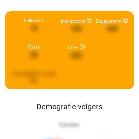
Followers
Interactions
Engagement
10
184
450
Posts
Likes
28
683
Last updated:
a week
ago
Demografie volgers
Gender