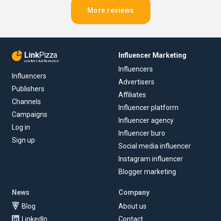
More reviews
Link
Pizza
Influencer Marketing
content & influencers
Influencers
Influencers
Advertisers
Publishers
Affiliates
Channels
Influencer platform
Campaigns
Influencer agency
Log in
Influencer buro
Sign up
Social media influencer
Instagram influencer
Blogger marketing
News
Company
Blog
About us
LinkedIn
Contact