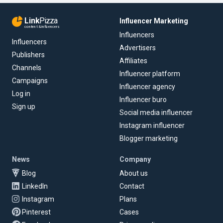
Link
Pizza
Influencer Marketing
content & influencers
Influencers
Influencers
Advertisers
Publishers
Affiliates
Channels
Influencer platform
Campaigns
Influencer agency
Log in
Influencer buro
Sign up
Social media influencer
Instagram influencer
Blogger marketing
News
Company
Blog
About us
LinkedIn
Contact
Instagram
Plans
Pinterest
Cases