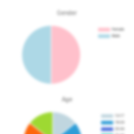
Gender
Age