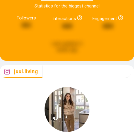
Statistics for the biggest channel
Followers
Interactions
Engagement
991
660
684
Last updated:
2
weeks ago
juul.living