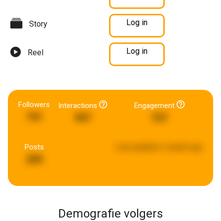
Log in
Story
Log in
Reel
Followers
Interactions
Engagement
741
997
737
Posts
Last updated:
2 weeks ago
209
Demografie volgers