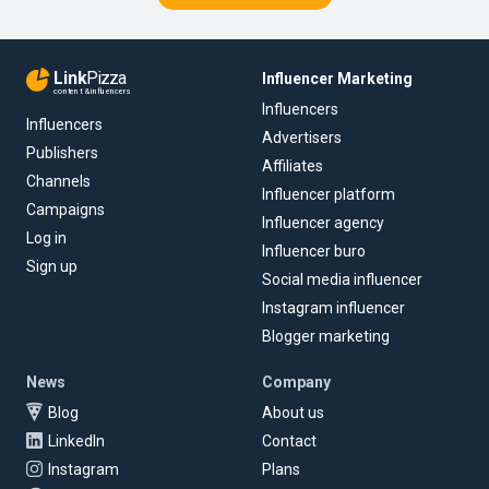
Link
Pizza
Influencer Marketing
content & influencers
Influencers
Influencers
Advertisers
Publishers
Affiliates
Channels
Influencer platform
Campaigns
Influencer agency
Log in
Influencer buro
Sign up
Social media influencer
Instagram influencer
Blogger marketing
News
Company
Blog
About us
LinkedIn
Contact
Instagram
Plans