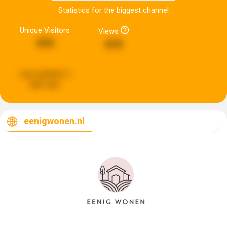
Statistics for the biggest channel
Unique Visitors
Views
410
615
Last updated:
3
days ago
eenigwonen.nl