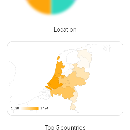
Location
1.528
1.528
17.94
17.94
Top 5 countries