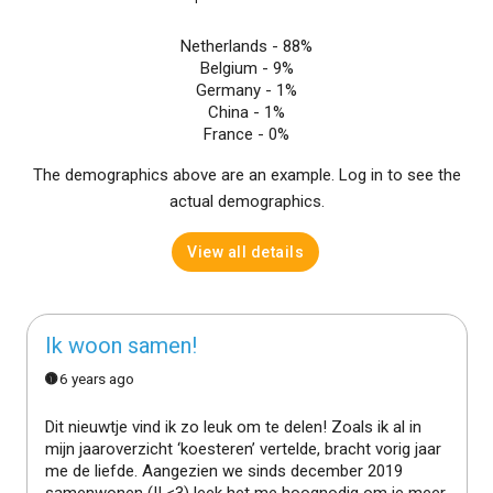
Netherlands -
88%
Belgium -
9%
Germany -
1%
China -
1%
France -
0%
The demographics above are an example. Log in to see the
actual demographics.
View all details
Ik woon samen!
6 years ago
Dit nieuwtje vind ik zo leuk om te delen! Zoals ik al in
mijn jaaroverzicht ‘koesteren’ vertelde, bracht vorig jaar
me de liefde. Aangezien we sinds december 2019
samenwonen (!! <3) leek het me hoognodig om je meer