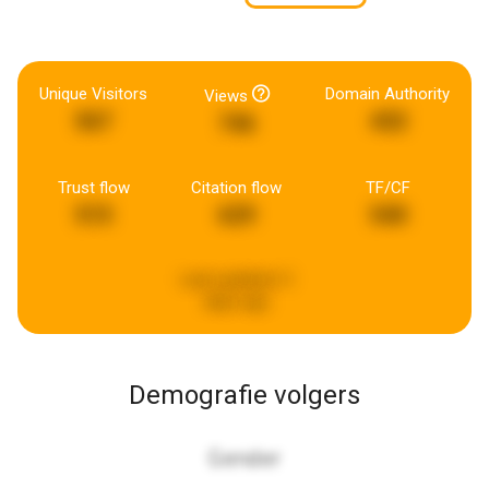
Unique Visitors
Domain Authority
Views
567
432
746
Trust flow
Citation flow
TF/CF
515
629
540
Last updated:
3
days ago
Demografie volgers
Gender