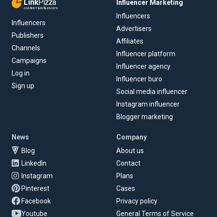
Link
Pizza
Influencer Marketing
content & influencers
Influencers
Influencers
Advertisers
Publishers
Affiliates
Channels
Influencer platform
Campaigns
Influencer agency
Log in
Influencer buro
Sign up
Social media influencer
Instagram influencer
Blogger marketing
News
Company
Blog
About us
LinkedIn
Contact
Instagram
Plans
Pinterest
Cases
Facebook
Privacy policy
Youtube
General Terms of Service