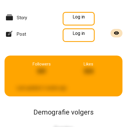
Log in
Story
Log in
Post
Followers
Likes
341
324
Last updated:
2 weeks ago
Demografie volgers