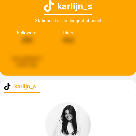
karlijn_s
Statistics for the biggest channel
Followers
Likes
370
914
Last updated:
2
weeks ago
karlijn_s