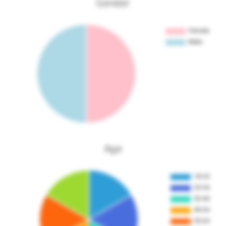
Gender
Age