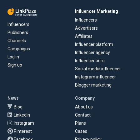
Link
Pizza
Influencer Marketing
content & influencers
Influencers
Influencers
Advertisers
Publishers
Affiliates
Channels
Influencer platform
Campaigns
Influencer agency
Log in
Influencer buro
Sign up
Social media influencer
Instagram influencer
Blogger marketing
News
Company
Blog
About us
LinkedIn
Contact
Instagram
Plans
Pinterest
Cases
Facebook
Privacy policy