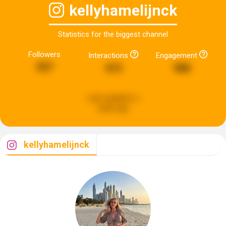
kellyhamelijnck
Statistics for the biggest channel
Followers
Interactions
Engagement
557
413
988
Last updated:
a
week ago
kellyhamelijnck