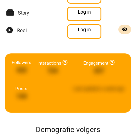
Log in
Story
Log in
Reel
Followers
Interactions
Engagement
432
724
257
Posts
Last updated:
a week ago
144
Demografie volgers