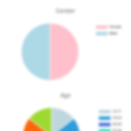
Gender
Age