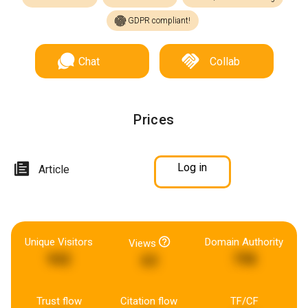
GDPR compliant!
Chat
Collab
Prices
Log in
Article
Unique Visitors
Domain Authority
Views
942
798
63
Trust flow
Citation flow
TF/CF