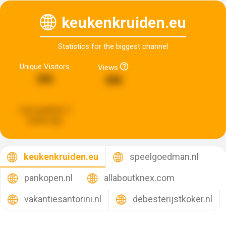
keukenkruiden.eu
Statistics for the biggest channel
Unique Visitors
Views
396
408
Last updated:
2
weeks ago
keukenkruiden.eu
speelgoedman.nl
pankopen.nl
allaboutknex.com
vakantiesantorini.nl
debesterijstkoker.nl