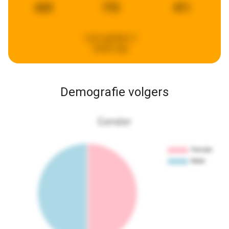
623
772
411
Last updated:
2
weeks ago
Demografie volgers
Gender