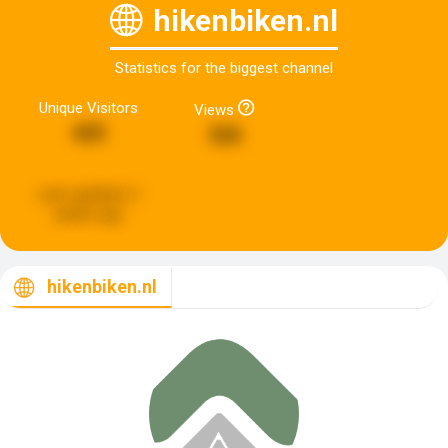
hikenbiken.nl
Statistics for the biggest channel
Unique Visitors
Views
425
326
Last updated:
2
weeks ago
hikenbiken.nl