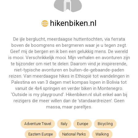
hikenbiken.nl
De ijle berglucht, meerdaagse huttentochten, via ferrata
boven de boomgrens en bergmeren waar je u tegen zegt.
Geef mij de bergen en ik ben een gelukkig mens. De wereld
is mooi. Verschrikkelijk mooi. Mijn verhalen en avonturen zijn
te bijzonder om niet te delen. Daarom vind je inspirerende,
niet-typische avonturen en buiten-de-gebaande-paden
reizen. Van meerdaagse hikes in Ethiopië tot wandelingen in
Palestina en van 3 dagen met kompas lopen in Bolivia tot
vanuit de 4x4 springen en verder biken in Montenegro.
'Outside is my playground'. Hikenbiken.nl sluit enkel aan bij
reizigers die meer willen dan de 'standaardreizen'. Geen
massa, maar pareltjes.
Adventure Travel
Italy
Europe
Bicycling
Eastern Europe
National Parks
Walking