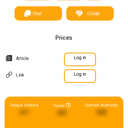
Chat
Collab
Prices
Log in
Article
Log in
Link
Unique Visitors
Domain Authority
Views
211
842
437