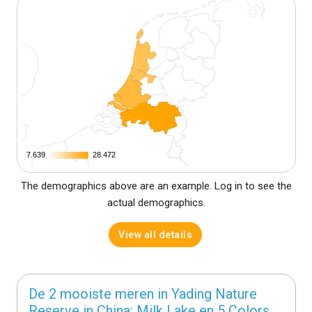
7.639
7.639
28.472
28.472
The demographics above are an example. Log in to see the
actual demographics.
View all details
De 2 mooiste meren in Yading Nature
Reserve in China: Milk Lake en 5 Colors