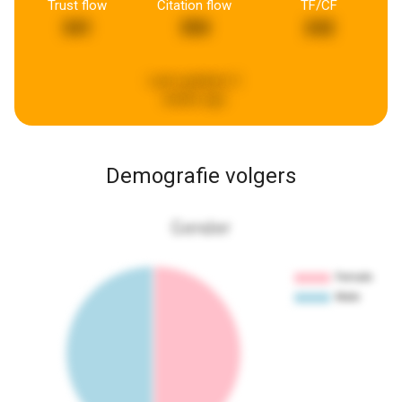
Trust flow
Citation flow
TF/CF
341
350
242
Last updated:
2
weeks ago
Demografie volgers
Gender