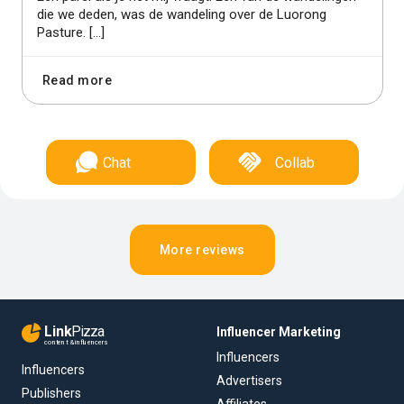
die we deden, was de wandeling over de Luorong
Pasture. […]
Read more
Chat
Collab
More reviews
Link
Pizza
Influencer Marketing
content & influencers
Influencers
Influencers
Advertisers
Publishers
Affiliates