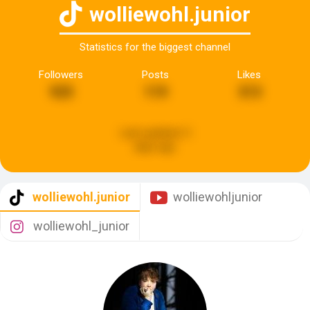
wolliewohl.junior
Statistics for the biggest channel
Followers
Posts
Likes
925
119
313
Last updated:
3
days ago
wolliewohl.junior
wolliewohljunior
wolliewohl_junior