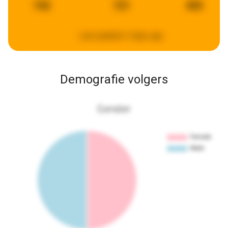
742
721
455
Last updated:
3 days ago
Demografie volgers
Gender