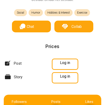
Social
Humor
Hobbies & Interest
Exercise
Chat
Collab
Prices
Log in
Post
Log in
Story
Followers
Posts
Likes