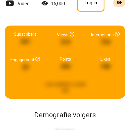
Log in
Video
15,000
Subscribers
Views
Interactions
261
215
734
Posts
Likes
Engagement
392
748
23
Last updated:
a week
ago
Demografie volgers