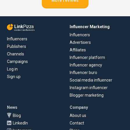
More reviews
Link
Pizza
Influencer Marketing
content & influencers
Influencers
Influencers
Advertisers
Publishers
Affiliates
Channels
Influencer platform
Campaigns
Influencer agency
Log in
Influencer buro
Sign up
Social media influencer
Instagram influencer
Blogger marketing
News
Company
Blog
About us
LinkedIn
Contact