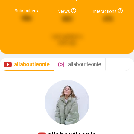
Subscribers
Views
Interactions
986
883
476
Last updated:
a
week ago
allaboutleonie
allaboutleonie