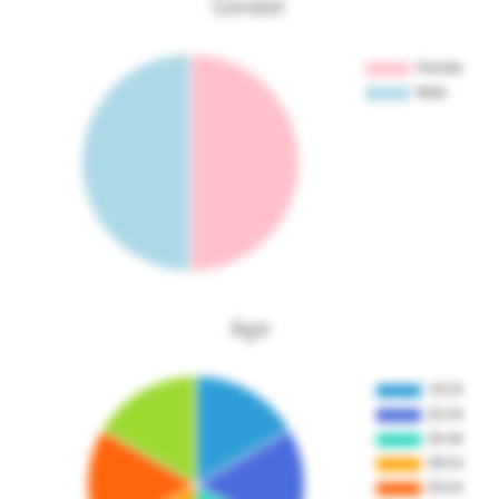
Gender
Age