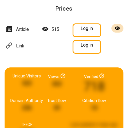
Prices
Log in
Article
515
Log in
Link
Unique Visitors
Views
Verified
718
322
262
Domain Authority
Trust flow
Citation flow
236
39
10
TF/CF
Last updated:
6 days ago