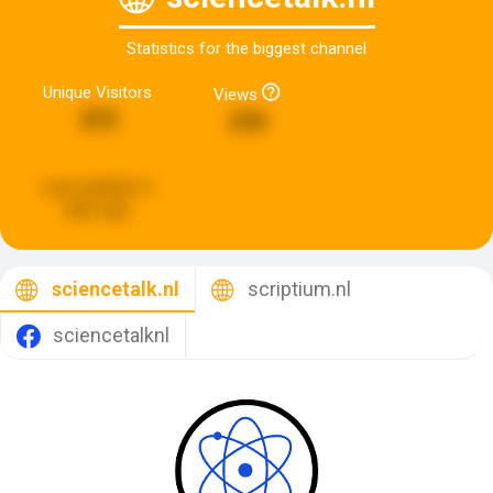
Statistics for the biggest channel
Unique Visitors
Views
373
270
Last updated:
6
days ago
sciencetalk.nl
scriptium.nl
sciencetalknl