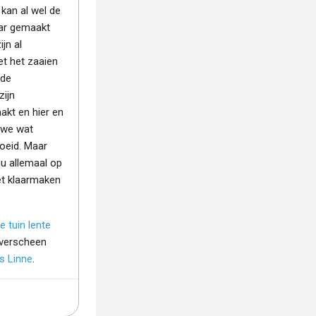
kan al wel de
aar gemaakt
ijn al
t het zaaien
 de
zijn
kt en hier en
 we wat
oeid. Maar
nu allemaal op
et klaarmaken
e tuin lente
verscheen
fs Linne
.