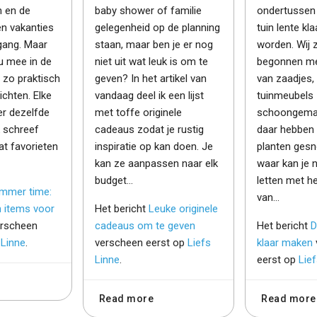
n en de
baby shower of familie
ondertussen 
en vakanties
gelegenheid op de planning
tuin lente kl
e gang. Maar
staan, maar ben je er nog
worden. Wij z
u mee in de
niet uit wat leuk is om te
begonnen me
 zo praktisch
geven? In het artikel van
van zaadjes,
richten. Elke
vandaag deel ik een lijst
tuinmeubels 
er dezelfde
met toffe originele
schoongemaa
k schreef
cadeaus zodat je rustig
daar hebben
at favorieten
inspiratie op kan doen. Je
planten gesn
kan ze aanpassen naar elk
waar kan je 
budget…
letten met h
mmer time:
van…
n items voor
Het bericht
Leuke originele
rscheen
cadeaus om te geven
Het bericht
D
 Linne
.
verscheen eerst op
Liefs
klaar maken
Linne
.
eerst op
Lie
Read more
Read more