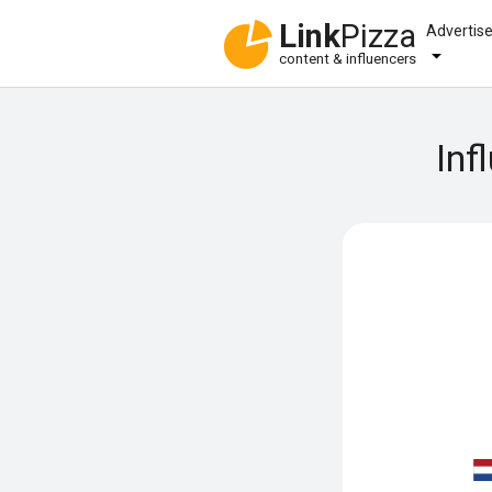
Link
Pizza
Advertis
content & influencers
Inf