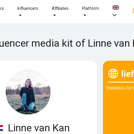
ers
Influencers
Affiliates
Platform
luencer media kit of Linne van
lie
Statistics for
Linne van Kan