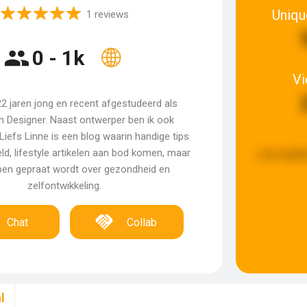
Uniqu
1 reviews
0 - 1k
V
 22 jaren jong en recent afgestudeerd als
on Designer. Naast ontwerper ben ik ook
iefs Linne is een blog waarin handige tips
d, lifestyle artikelen aan bod komen, maar
Last updat
pen gepraat wordt over gezondheid en
zelfontwikkeling.
Chat
Collab
l