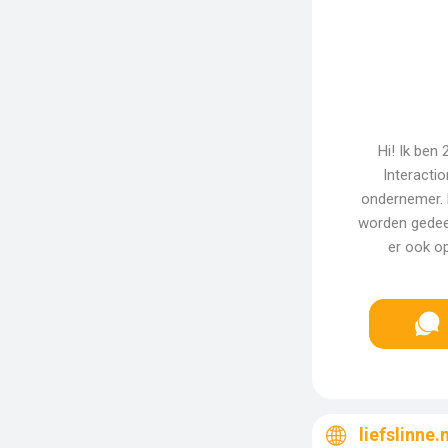
Hi! Ik ben
Interacti
ondernemer. L
worden gedeel
er ook o
liefslinne.n