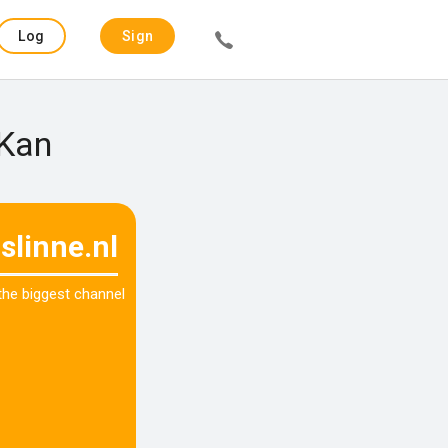
Log
Sign
in
up
 Kan
fslinne.nl
 the biggest channel