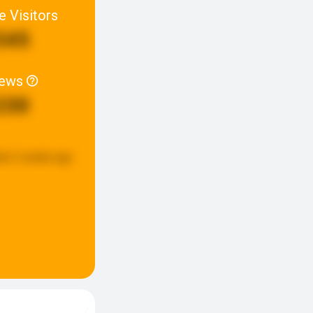
e Visitors
545
iews
230
ed:
2 weeks ago