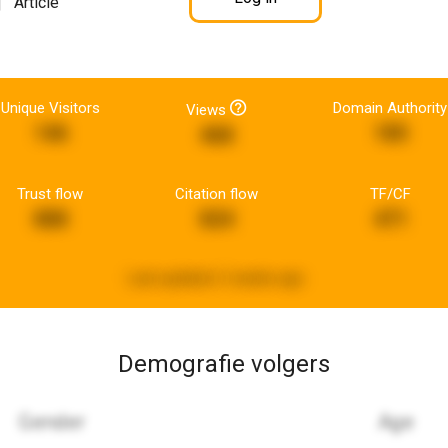
Article
Unique Visitors
Domain Authority
Views
146
185
468
Trust flow
Citation flow
TF/CF
888
824
471
Last updated:
2 weeks ago
Demografie volgers
Gender
Age