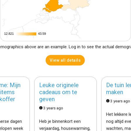
12.821
12.821
43.59
43.59
mographics above are an example. Log in to see the actual demogr
View all details
me: Mijn
Leuke originele
De tuin le
 items
cadeaus om te
maken
koffer
geven
3 years ago
3 years ago
Het lekkere l
merse dagen
Heb je binnenkort een
nog altijd ev
gelopen week
verjaardag, housewarming,
wachten, ma