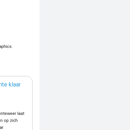
aphics.
nte klaar
enteweer laat
en op zich
ar