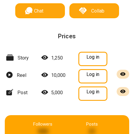
Chat
Collab
Prices
Log in
Story
1,250
Log in
Reel
10,000
Log in
Post
5,000
Followers
Posts
999
21