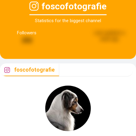
foscofotografie
Statistics for the biggest channel
Followers
Last updated:
a
week ago
292
foscofotografie