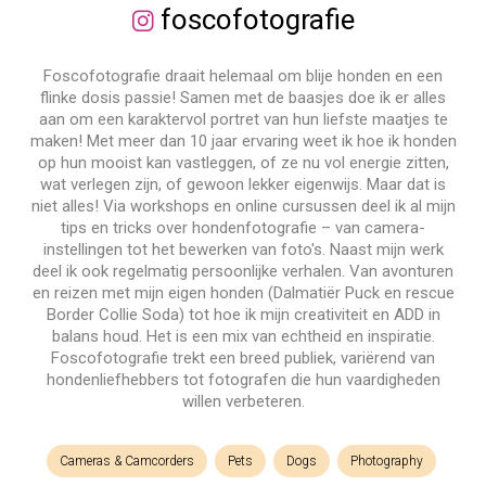
foscofotografie
Foscofotografie draait helemaal om blije honden en een
flinke dosis passie! Samen met de baasjes doe ik er alles
aan om een karaktervol portret van hun liefste maatjes te
maken! Met meer dan 10 jaar ervaring weet ik hoe ik honden
op hun mooist kan vastleggen, of ze nu vol energie zitten,
wat verlegen zijn, of gewoon lekker eigenwijs. Maar dat is
niet alles! Via workshops en online cursussen deel ik al mijn
tips en tricks over hondenfotografie – van camera-
instellingen tot het bewerken van foto's. Naast mijn werk
deel ik ook regelmatig persoonlijke verhalen. Van avonturen
en reizen met mijn eigen honden (Dalmatiër Puck en rescue
Border Collie Soda) tot hoe ik mijn creativiteit en ADD in
balans houd. Het is een mix van echtheid en inspiratie.
Foscofotografie trekt een breed publiek, variërend van
hondenliefhebbers tot fotografen die hun vaardigheden
willen verbeteren.
Cameras & Camcorders
Pets
Dogs
Photography