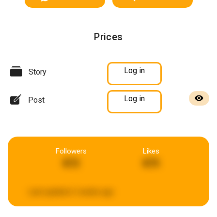
Prices
Log in
Story
Log in
Post
Followers
Likes
872
875
Last updated:
2 weeks ago