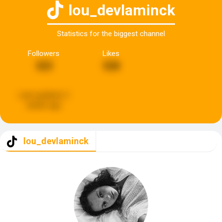
lou_devlaminck
Statistics for the biggest channel
Followers
Likes
323
528
Last updated:
2
weeks ago
lou_devlaminck