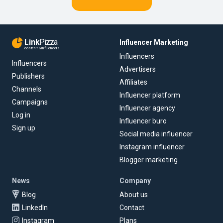
Link
Pizza
Influencer Marketing
content & influencers
Influencers
Influencers
Advertisers
Publishers
Affiliates
Channels
Influencer platform
Campaigns
Influencer agency
Log in
Influencer buro
Sign up
Social media influencer
Instagram influencer
Blogger marketing
News
Company
Blog
About us
LinkedIn
Contact
Instagram
Plans