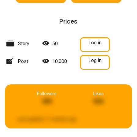
Prices
Log in
Story
50
Log in
Post
10,000
Followers
Likes
385
566
Last updated:
11 minutes ago