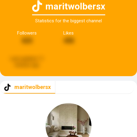
maritwolbersx
Statistics for the biggest channel
Followers
Likes
825
498
Last updated:
11
minutes ago
maritwolbersx