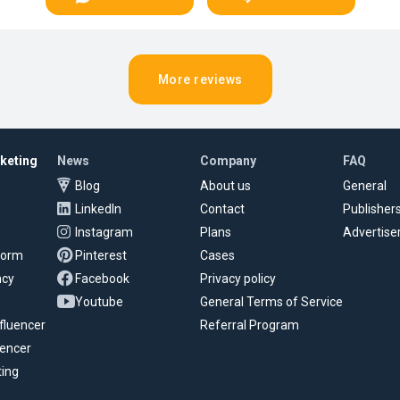
More reviews
rketing
News
Company
FAQ
Blog
About us
General
LinkedIn
Contact
Publisher
Instagram
Plans
Advertise
tform
Pinterest
Cases
ncy
Facebook
Privacy policy
Youtube
General Terms of Service
fluencer
Referral Program
uencer
ting