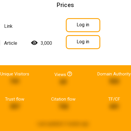
Prices
Log in
Link
Log in
Article
3,000
Unique Visitors
Domain Authority
Views
741
502
69
Trust flow
Citation flow
TF/CF
357
742
441
Last updated:
3 weeks ago