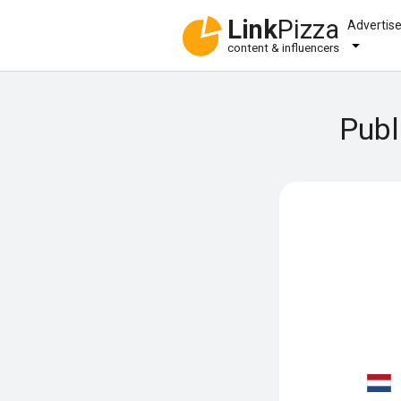
Link
Pizza
Advertis
content & influencers
Publ