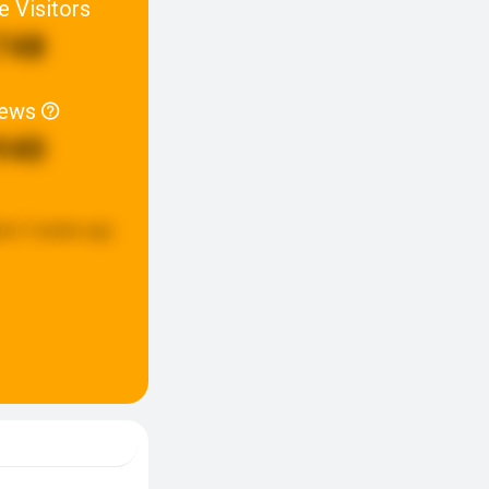
e Visitors
748
iews
940
ed:
3 weeks ago