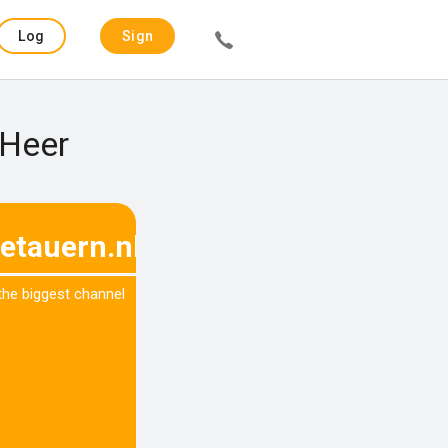
Log
Sign
in
up
 Heer
etauern.nl
 the biggest channel