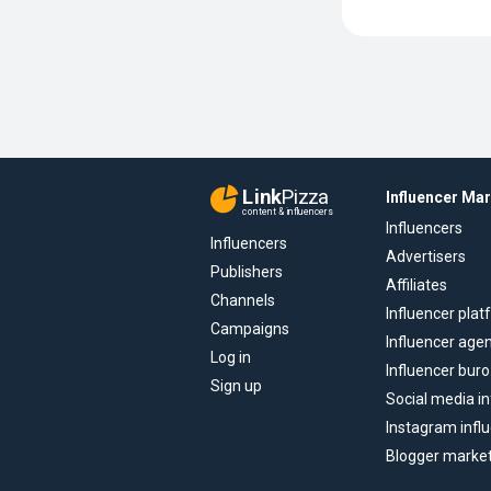
Link
Pizza
Influencer Ma
content & influencers
Influencers
Influencers
Advertisers
Publishers
Affiliates
Channels
Influencer pla
Campaigns
Influencer age
Log in
Influencer buro
Sign up
Social media in
Instagram infl
Blogger marke