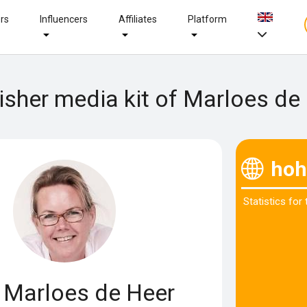
ers
Influencers
Affiliates
Platform
isher media kit of Marloes de
hoh
Statistics for
Marloes de Heer