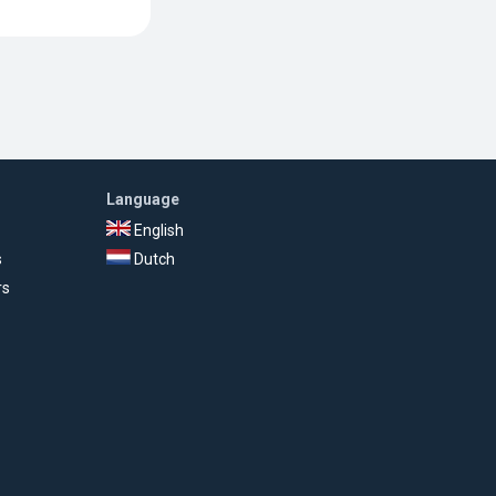
Language
English
s
Dutch
rs