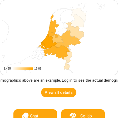
1.435
1.435
13.89
13.89
mographics above are an example. Log in to see the actual demogr
View all details
Chat
Collab