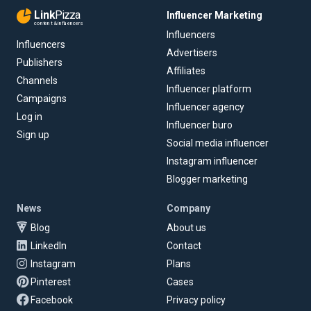
Link
Pizza
Influencer Marketing
content & influencers
Influencers
Influencers
Advertisers
Publishers
Affiliates
Channels
Influencer platform
Campaigns
Influencer agency
Log in
Influencer buro
Sign up
Social media influencer
Instagram influencer
Blogger marketing
News
Company
Blog
About us
LinkedIn
Contact
Instagram
Plans
Pinterest
Cases
Facebook
Privacy policy