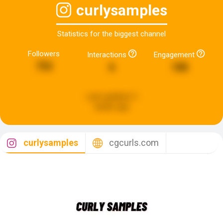
curlysamples
Statistics for the biggest channel
Followers
Interactions
Engagement
752
6
188
Last updated:
3
weeks ago
curlysamples
cgcurls.com