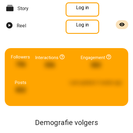
Log in
Story
Log in
Reel
Followers
Interactions
Engagement
796
596
583
Posts
Last updated:
3 weeks ago
802
Demografie volgers