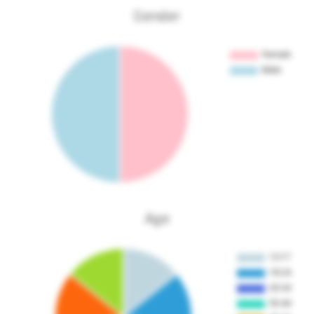
Gender
Age