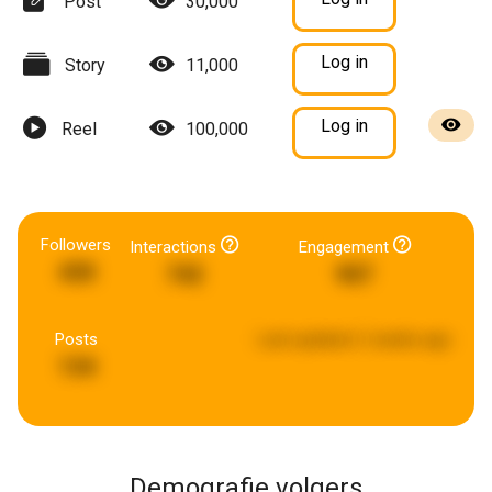
Post
30,000
Log in
Story
11,000
Log in
Reel
100,000
Followers
Interactions
Engagement
430
742
907
Posts
Last updated:
2 weeks ago
134
Demografie volgers