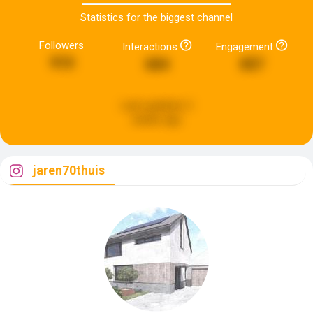
Statistics for the biggest channel
Followers
Interactions
Engagement
910
684
857
Last updated:
2
weeks ago
jaren70thuis