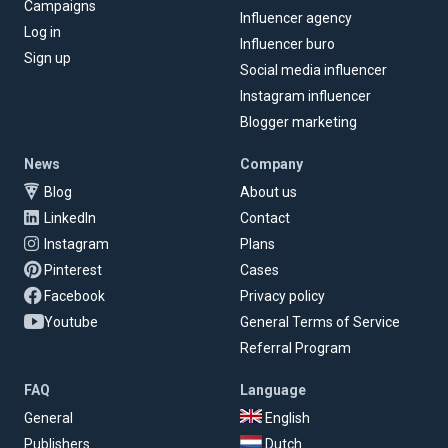
Campaigns
Influencer agency
Log in
Influencer buro
Sign up
Social media influencer
Instagram influencer
Blogger marketing
News
Company
Blog
About us
LinkedIn
Contact
Instagram
Plans
Pinterest
Cases
Facebook
Privacy policy
Youtube
General Terms of Service
Referral Program
FAQ
Language
General
English
Publishers
Dutch