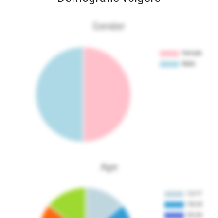
Gender
Age