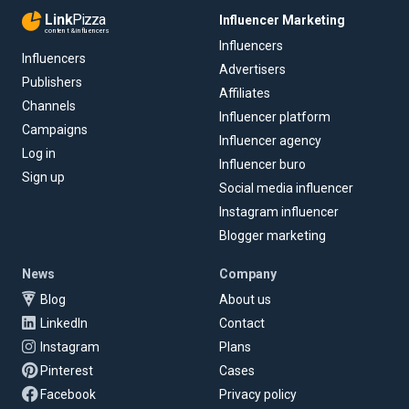
Link
Pizza
Influencer Marketing
content & influencers
Influencers
Influencers
Advertisers
Publishers
Affiliates
Channels
Influencer platform
Campaigns
Influencer agency
Log in
Influencer buro
Sign up
Social media influencer
Instagram influencer
Blogger marketing
News
Company
Blog
About us
LinkedIn
Contact
Instagram
Plans
Pinterest
Cases
Facebook
Privacy policy