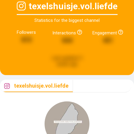
texelshuisje.vol.liefde
Statistics for the biggest channel
Followers
Interactions
Engagement
815
844
451
Last updated:
3
weeks ago
texelshuisje.vol.liefde