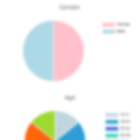
Gender
Age