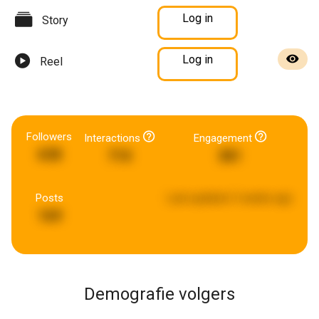
Log in
Story
Log in
Reel
Followers
Interactions
Engagement
638
710
381
Posts
Last updated:
3 weeks ago
169
Demografie volgers