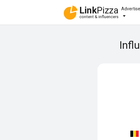
Link
Pizza
Advertis
content & influencers
Infl