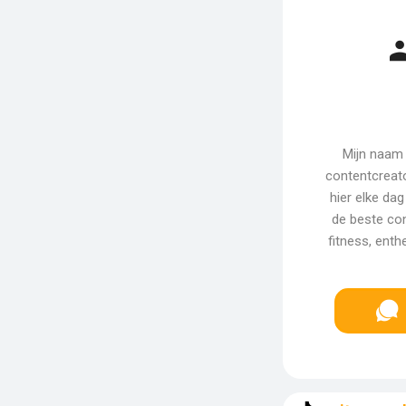
Mijn naam 
contentcreato
hier elke da
de beste con
fitness, ent