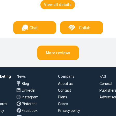
View all details
Chat
Collab
More reviews
rketing
News
Company
FAQ
Blog
About us
General
LinkedIn
Contact
Publisher
Instagram
Plans
Advertise
tform
Pinterest
Cases
ncy
Facebook
Privacy policy