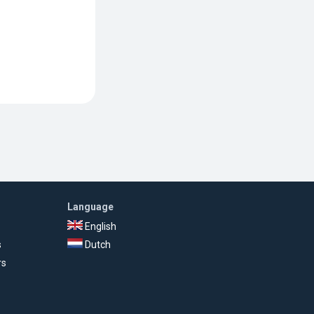
Language
English
s
Dutch
rs