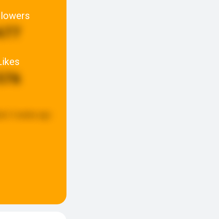
llowers
677
Likes
576
ed:
3 weeks ago