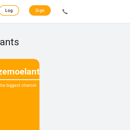
Log
Sign
in
up
lants
zemoelants
 the biggest channel