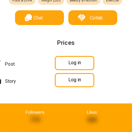
Food & Drink
Weight Loss
Beauty & Fashion
Exercise
Chat
Collab
Prices
Log in
Post
Log in
Story
Followers
Likes
715
326