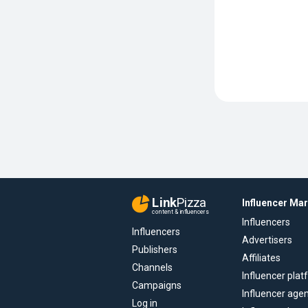
Link
Pizza
Influencer Ma
content & influencers
Influencers
Influencers
Advertisers
Publishers
Affiliates
Channels
Influencer pla
Campaigns
Influencer age
Log in