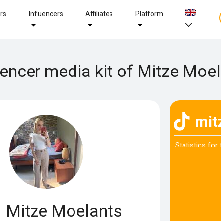
ers
Influencers
Affiliates
Platform
uencer media kit of Mitze Moe
mit
Statistics for
Mitze Moelants