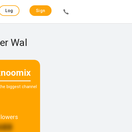
Log
Sign
in
up
er Wal
xnoomix
 the biggest channel
llowers
688