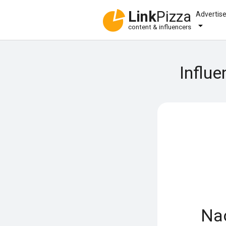
Link
Pizza
Advertis
content & influencers
Influ
Na