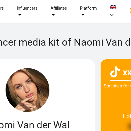
ers
Influencers
Affiliates
Platform
encer media kit of Naomi Van d
x
Statistics for
Fo
omi Van der Wal