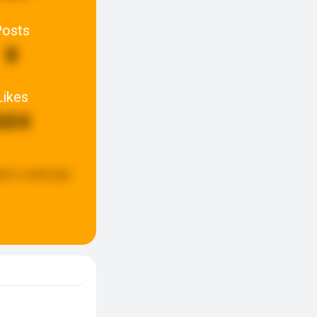
Posts
8
Likes
604
ted:
a week ago