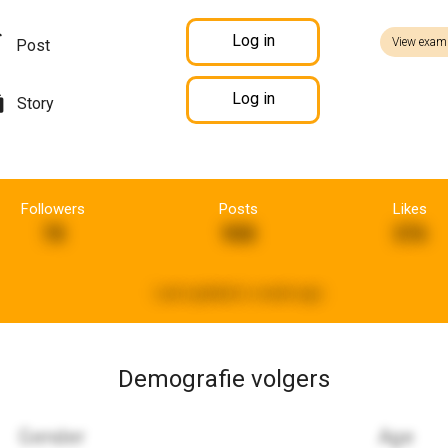
Log in
View exam
Post
Log in
Story
Followers
Posts
Likes
78
908
376
Last updated:
a week ago
Demografie volgers
Gender
Age