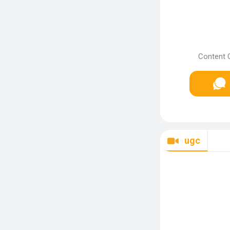
Content 
ugc