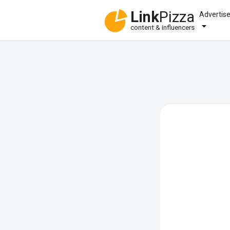
Link
Pizza
Advertis
content & influencers