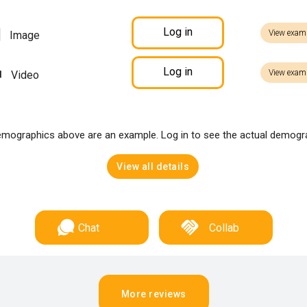
Log in
View exam
Image
Log in
View exam
Video
mographics above are an example. Log in to see the actual demogr
View all details
Chat
Collab
More reviews