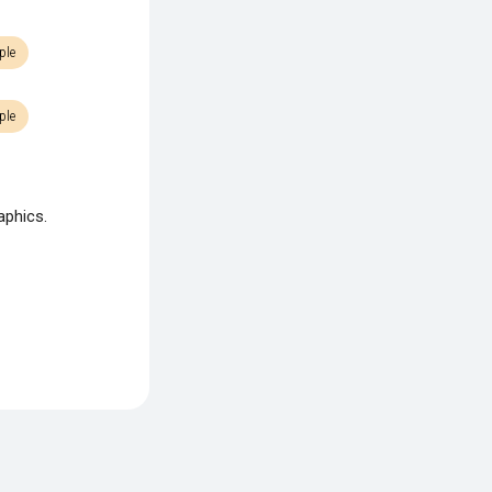
ple
ple
aphics.