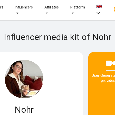
ers
Influencers
Affiliates
Platform
Influencer media kit of Nohr
User Generat
provides
Nohr