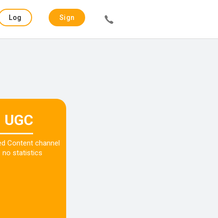
Log
Sign
in
up
UGC
ed Content channel
 no statistics