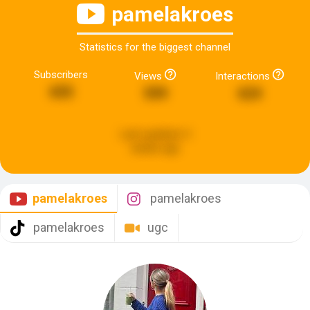
pamelakroes
Statistics for the biggest channel
Subscribers
Views
Interactions
655
599
624
Last updated:
3
weeks ago
pamelakroes
pamelakroes
pamelakroes
ugc