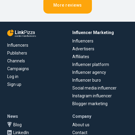
More reviews
Link
Pizza
Influencer Marketing
content & influencers
Influencers
Influencers
Advertisers
Publishers
Affiliates
Channels
Influencer platform
Campaigns
Influencer agency
Log in
Influencer buro
Sign up
Social media influencer
Instagram influencer
Blogger marketing
News
Company
Blog
About us
LinkedIn
Contact