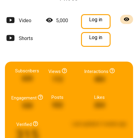
Log in
Video
5,000
Log in
Shorts
Subscribers
Views
Interactions
839
112
484
Posts
Likes
Engagement
932
264
530
Last updated:
3 weeks ago
Verified
315