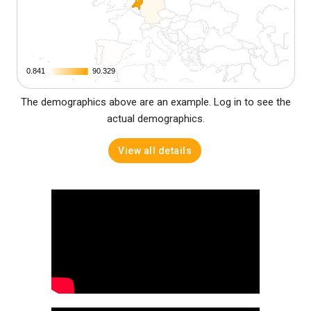
0.841
0.841
90.329
90.329
The demographics above are an example. Log in to see the
actual demographics.
View all details