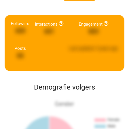
Followers
Interactions
Engagement
605
601
803
Posts
Last updated:
5 years ago
66
Demografie volgers
Gender