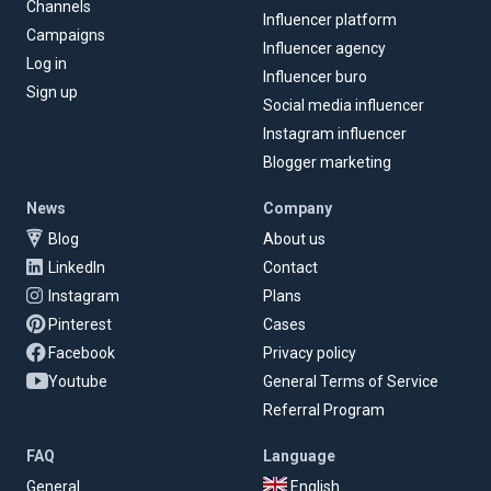
Channels
Influencer platform
Campaigns
Influencer agency
Log in
Influencer buro
Sign up
Social media influencer
Instagram influencer
Blogger marketing
News
Company
Blog
About us
LinkedIn
Contact
Instagram
Plans
Pinterest
Cases
Facebook
Privacy policy
Youtube
General Terms of Service
Referral Program
FAQ
Language
General
English