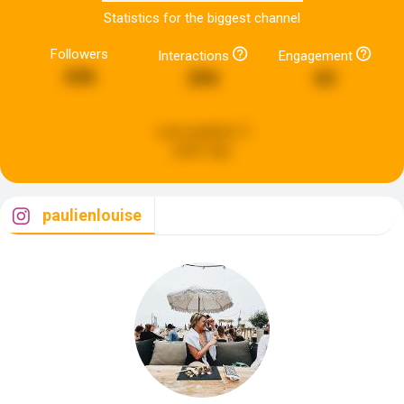
Statistics for the biggest channel
Followers
Interactions
Engagement
636
294
63
Last updated:
5
years ago
paulienlouise