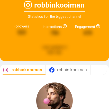
robbinkooiman
Statistics for the biggest channel
Followers
Interactions
Engagement
523
756
670
Last updated:
2
days ago
robbinkooiman
robbin.kooiman