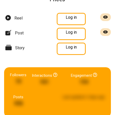
Log in
Reel
Log in
Post
Log in
Story
Followers
Interactions
Engagement
70
941
194
Posts
Last updated:
2 days ago
998