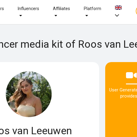
ers
Influencers
Affiliates
Platform
encer media kit of Roos van L
User Generat
provides
os van Leeuwen