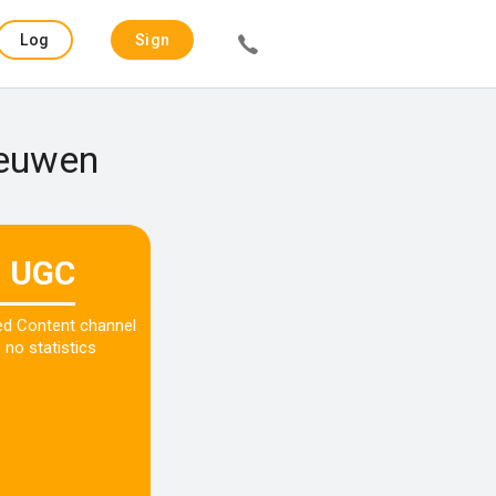
Log
Sign
in
up
eeuwen
UGC
ed Content channel
 no statistics