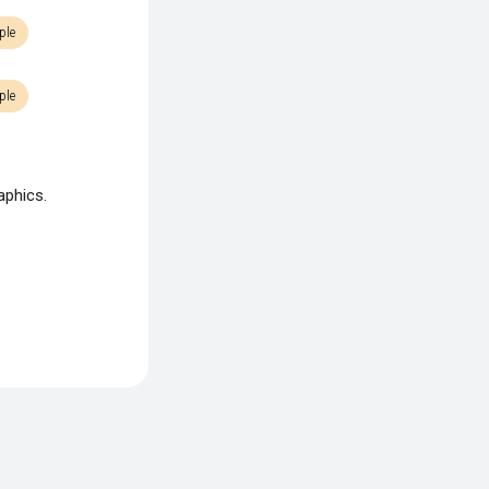
ple
ple
aphics.