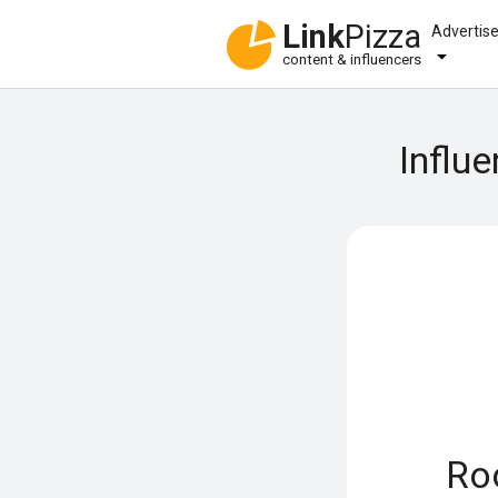
Link
Pizza
Advertis
content & influencers
Influ
Ro