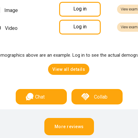
Log in
View exam
Image
Log in
View exam
Video
mographics above are an example. Log in to see the actual demogr
View all details
Chat
Collab
More reviews