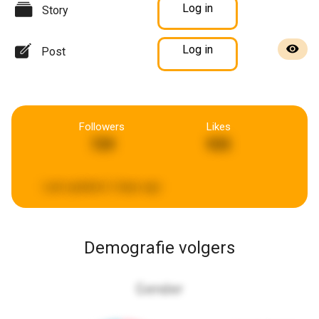
Log in
Story
Log in
Post
Followers
Likes
729
935
Last updated:
2 days ago
Demografie volgers
Gender