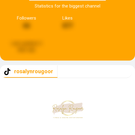
Statistics for the biggest channel
Followers
Likes
66
877
Last updated:
2
days ago
rosalynrougoor