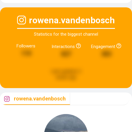
rowena.vandenbosch
Statistics for the biggest channel
Followers
Interactions
Engagement
110
827
383
Last updated:
2
weeks ago
rowena.vandenbosch