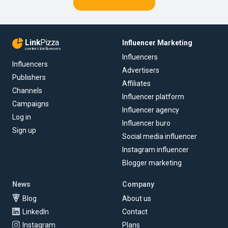
Link
Pizza
Influencer Marketing
content & influencers
Influencers
Influencers
Advertisers
Publishers
Affiliates
Channels
Influencer platform
Campaigns
Influencer agency
Log in
Influencer buro
Sign up
Social media influencer
Instagram influencer
Blogger marketing
News
Company
Blog
About us
LinkedIn
Contact
Instagram
Plans