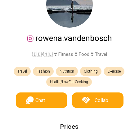
rowena.vandenbosch
🇮🇩/🇳🇱 ❣️ Fitness ❣️ Food ❣️ Travel
Travel
Fashion
Nutrition
Clothing
Exercise
Health/LowFat Cooking
Chat
Collab
Prices