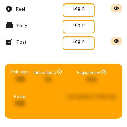
Log in
Reel
Log in
Story
Log in
Post
Followers
Interactions
Engagement
708
73
913
Posts
Last updated:
2 weeks ago
938