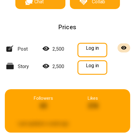
Chat
Collab
Prices
Log in
Post
2,500
Log in
Story
2,500
Followers
Likes
65
218
Last updated:
a week ago