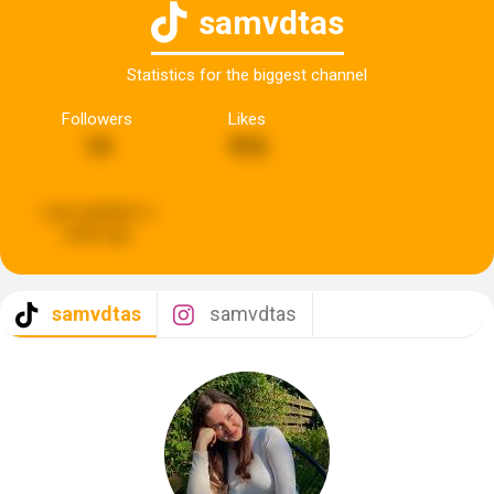
samvdtas
Statistics for the biggest channel
Followers
Likes
14
912
Last updated:
a
week ago
samvdtas
samvdtas