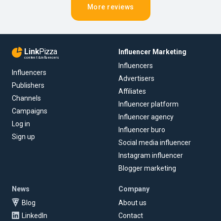
More reviews
Link
Pizza
Influencer Marketing
content & influencers
Influencers
Influencers
Advertisers
Publishers
Affiliates
Channels
Influencer platform
Campaigns
Influencer agency
Log in
Influencer buro
Sign up
Social media influencer
Instagram influencer
Blogger marketing
News
Company
Blog
About us
LinkedIn
Contact