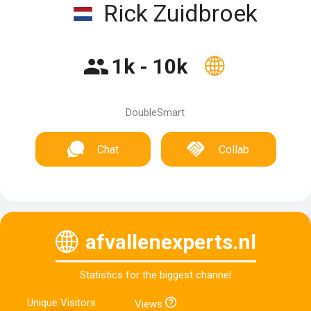
Rick Zuidbroek
1k - 10k
DoubleSmart
Chat
Collab
afvallenexperts.nl
Statistics for the biggest channel
Unique Visitors
Views