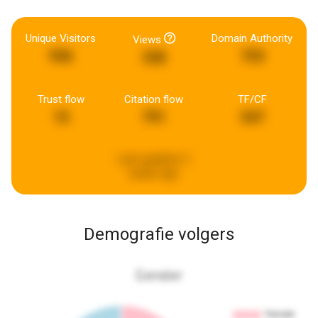
Unique Visitors
Domain Authority
Views
936
753
338
Trust flow
Citation flow
TF/CF
15
791
547
Last updated:
3
weeks ago
Demografie volgers
Gender