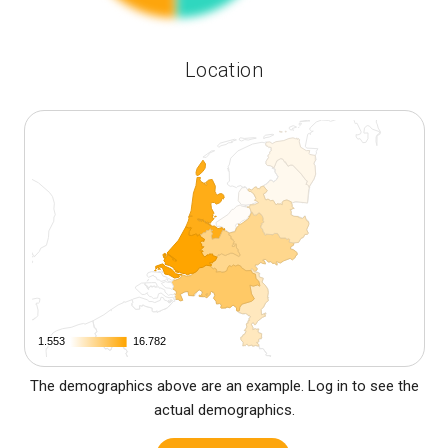
Location
1.553
1.553
16.782
16.782
The demographics above are an example. Log in to see the
actual demographics.