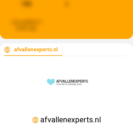
196
1
Last updated:
3
weeks ago
afvallenexperts.nl
afvallenexperts.nl