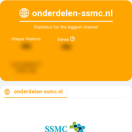
onderdelen-ssmc.nl
Statistics for the biggest channel
Unique Visitors
Views
486
456
Last updated:
2
weeks ago
onderdelen-ssmc.nl