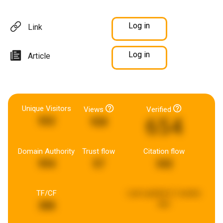
Log in
Link
Log in
Article
Unique Visitors
Views
Verified
654
552
928
Domain Authority
Trust flow
Citation flow
994
57
342
TF/CF
Last updated:
2 weeks
ago
388