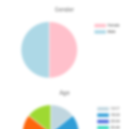
Gender
Age