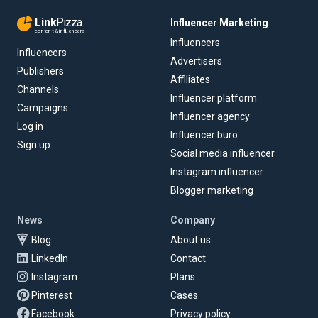
Link
Pizza
Influencer Marketing
content & influencers
Influencers
Influencers
Advertisers
Publishers
Affiliates
Channels
Influencer platform
Campaigns
Influencer agency
Log in
Influencer buro
Sign up
Social media influencer
Instagram influencer
Blogger marketing
News
Company
Blog
About us
LinkedIn
Contact
Instagram
Plans
Pinterest
Cases
Facebook
Privacy policy