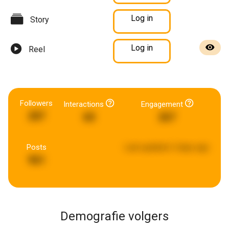
Log in
Story
Log in
Reel
Followers
Interactions
Engagement
287
60
267
Posts
Last updated:
2 days ago
961
Demografie volgers