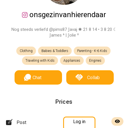
onsgezinvanhierendaar
Nog steeds verliefd @pims87 𝕁avaj ✺ 21 8 14 • 3 8 20 ☾
𝕁ames ⁶ | 𝕁olie ⁰
Clothing
Babies & Toddlers
Parenting - K-6 Kids
Traveling with Kids
Appliances
Engines
Chat
Collab
Prices
Log in
Post