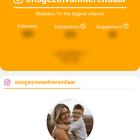
Statistics for the biggest channel
Followers
Interactions
Engagement
569
210
99
Last updated:
2
days ago
onsgezinvanhierendaar