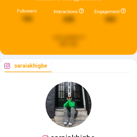
Followers
Interactions
Engagement
162
628
543
Last updated:
4
days ago
saraiakhigbe