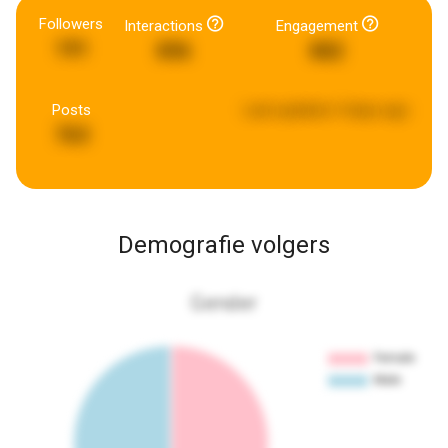
Followers
Interactions
Engagement
191
896
882
Posts
Last updated:
4 days ago
763
Demografie volgers
Gender