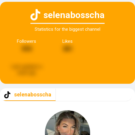
selenabosscha
Statistics for the biggest channel
Followers
Likes
593
381
Last updated:
a
week ago
selenabosscha