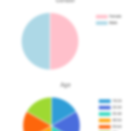
Gender
Age