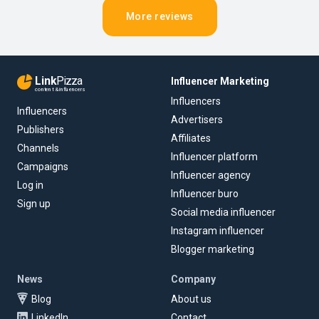
More reviews
Link
Pizza
Influencer Marketing
content & influencers
Influencers
Influencers
Advertisers
Publishers
Affiliates
Channels
Influencer platform
Campaigns
Influencer agency
Log in
Influencer buro
Sign up
Social media influencer
Instagram influencer
Blogger marketing
News
Company
Blog
About us
LinkedIn
Contact