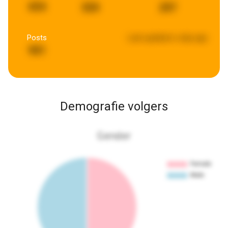
654
559
297
Posts
Last updated:
a day ago
901
Demografie volgers
Gender