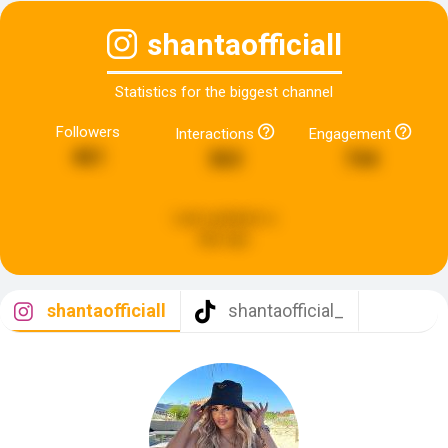
shantaofficiall
Statistics for the biggest channel
Followers
Interactions
Engagement
461
363
744
Last updated:
a
day ago
shantaofficiall
shantaofficial_