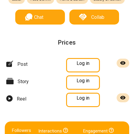
Chat
Collab
Prices
Log in
Post
Log in
Story
Log in
Reel
Followers
Interactions
Engagement