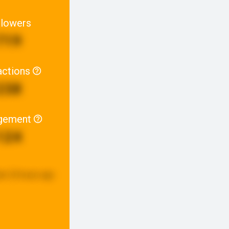
llowers
719
actions
238
gement
124
ed:
23 hours ago