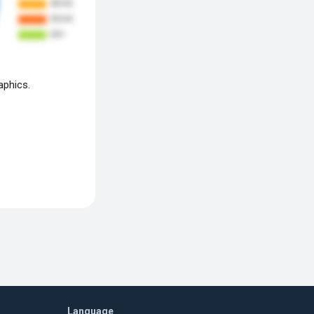
aphics.
Language