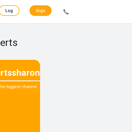
Log
Sign
in
up
erts
ertssharon
 the biggest channel