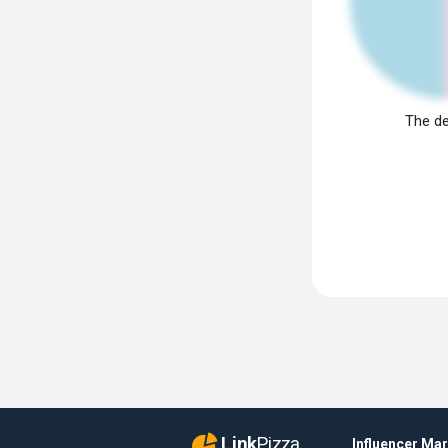
The de
Link
Pizza
Influencer Ma