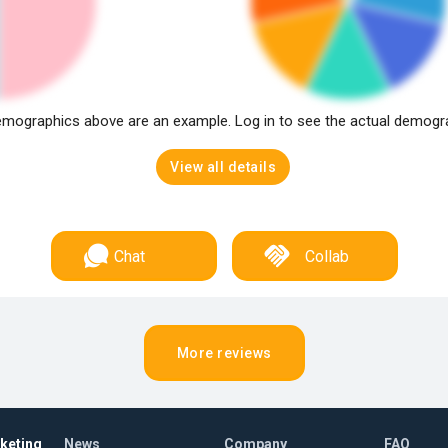
mographics above are an example. Log in to see the actual demogr
View all details
Chat
Collab
More reviews
rketing
News
Company
FAQ