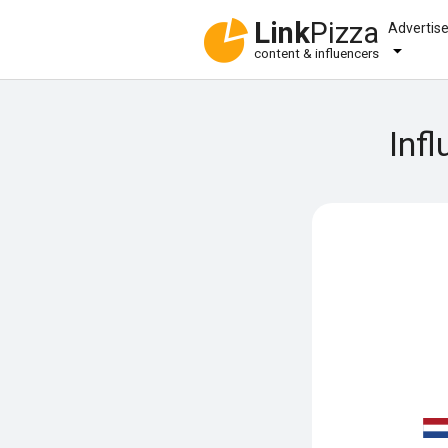
Link
Pizza
Advertis
content & influencers
Inf