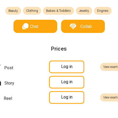
Beauty
Clothing
Babies & Toddlers
Jewelry
Engines
Chat
Collab
Prices
Log in
View exam
Post
Log in
Story
Log in
View exam
Reel