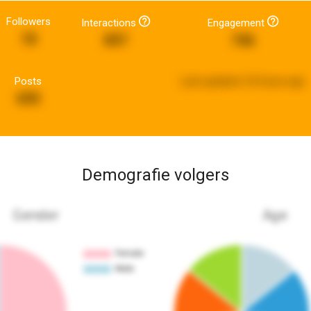
Followers
Interactions
Engagement
18
897
746
Posts
Last updated:
23 hours ago
695
Demografie volgers
Gender
Age