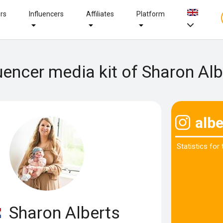
ers
Influencers
Affiliates
Platform
luencer media kit of Sharon Alb
alb
Statistics for
Sharon Alberts